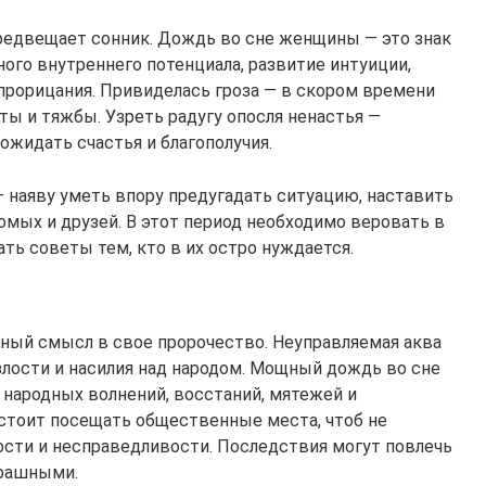
редвещает сонник. Дождь во сне женщины — это знак
ого внутреннего потенциала, развитие интуиции,
прорицания. Привиделась гроза — в скором времени
ы и тяжбы. Узреть радугу опосля ненастья —
ожидать счастья и благополучия.
 наяву уметь впору предугадать ситуацию, наставить
комых и друзей. В этот период необходимо веровать в
ть советы тем, кто в их остро нуждается.
ный смысл в свое пророчество. Неуправляемая аква
злости и насилия над народом. Мощный дождь во сне
 народных волнений, восстаний, мятежей и
 стоит посещать общественные места, чтоб не
ости и несправедливости. Последствия могут повлечь
трашными.