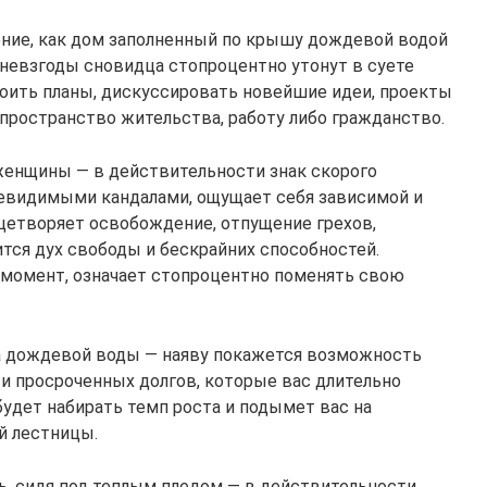
ение, как дом заполненный по крышу дождевой водой
 невзгоды сновидца стопроцентно утонут в суете
оить планы, дискуссировать новейшие идеи, проекты
пространство жительства, работу либо гражданство.
 женщины — в действительности знак скорого
 невидимыми кандалами, ощущает себя зависимой и
цетворяет освобождение, отпущение грехов,
тся дух свободы и бескрайних способностей.
 момент, означает стопроцентно поменять свою
а дождевой воды — наяву покажется возможность
 и просроченных долгов, которые вас длительно
будет набирать темп роста и подымет вас на
й лестницы.
ь, сидя под теплым пледом — в действительности