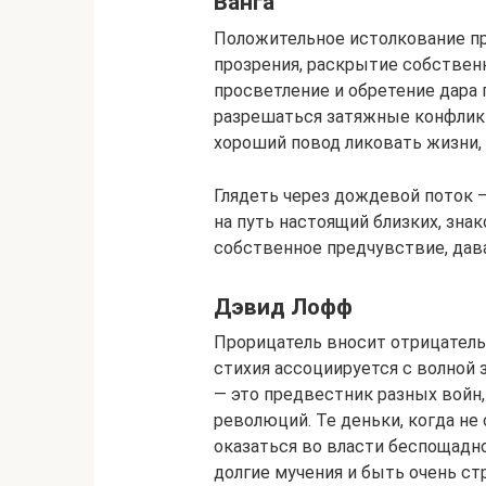
Ванга
Положительное истолкование п
прозрения, раскрытие собственн
просветление и обретение дара 
разрешаться затяжные конфликт
хороший повод ликовать жизни, 
Глядеть через дождевой поток —
на путь настоящий близких, зна
собственное предчувствие, дава
Дэвид Лофф
Прорицатель вносит отрицатель
стихия ассоциируется с волной 
— это предвестник разных войн,
революций. Те деньки, когда не
оказаться во власти беспощадн
долгие мучения и быть очень с