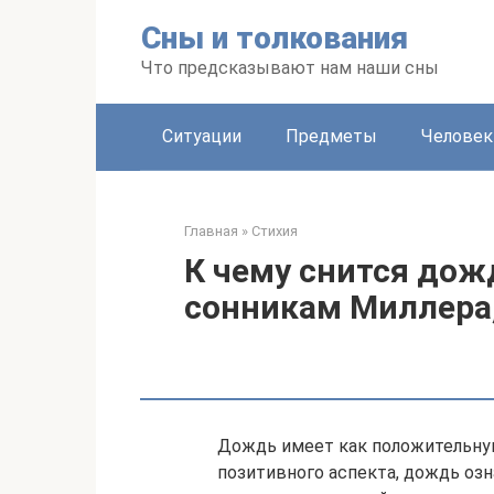
Перейти
Сны и толкования
к
контенту
Что предсказывают нам наши сны
Ситуации
Предметы
Человек
Главная
»
Стихия
К чему снится дож
сонникам Миллера,
Дождь имеет как положительную
позитивного аспекта, дождь оз