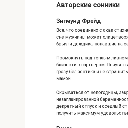
Авторские сонники
Зигмунд Фрейд
Все, что соединено с аква стих
сне мужчины может олицетворя
брызги дождика, попавшие на е
Промокнуть под теплым ливнем
близости с партнером. Почувств
грозу без зонтика и не страши
мамой.
Скрываться от непогодицы, за
незапланированной беременност
декретный отпуск и оседлый сти
получить максимум удовольстви