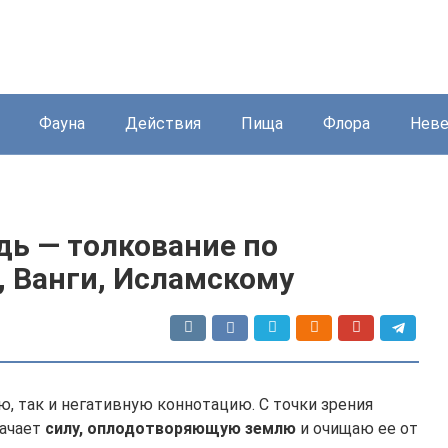
Фауна
Действия
Пища
Флора
Нев
дь — толкование по
 Ванги, Исламскому
, так и негативную коннотацию. С точки зрения
начает
силу, оплодотворяющую землю
и очищаю ее от