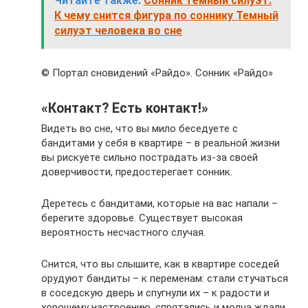
Читайте также:
Сонник темный силуэт.
К чему снится фигура по соннику Темный
силуэт человека во сне
© Портал сновидений «Райдо». Сонник «Райдо»
«Контакт? Есть контакт!»
Видеть во сне, что вы мило беседуете с
бандитами у себя в квартире – в реальной жизни
вы рискуете сильно пострадать из-за своей
доверчивости, предостерегает сонник.
Деретесь с бандитами, которые на вас напали –
берегите здоровье. Существует высокая
вероятность несчастного случая.
Снится, что вы слышите, как в квартире соседей
орудуют бандиты – к переменам: стали стучаться
в соседскую дверь и спугнули их – к радости и
хорошему настроению, спрятались и молча ждали,