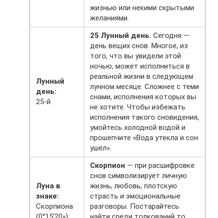
жизнью или некими скрытыми
желаниями.
25 Лунный день.
Сегодня —
день вещих снов. Многое, из
того, что вы увидели этой
ночью, может исполниться в
реальной жизни в следующем
Лунный
лунном месяце. Сложнее с теми
день:
снами, исполнения которых вы
25-й
не хотите. Чтобы избежать
исполнения такого сновидения,
умойтесь холодной водой и
прошепчите «Вода утекла и сон
ушёл».
Скорпион
— при расшифровке
снов символизирует личную
Луна в
жизнь, любовь, плотскую
знаке:
страсть и эмоциональные
Скорпиона
разговоры. Постарайтесь
(0°15’20»);
найти среди толкований то,