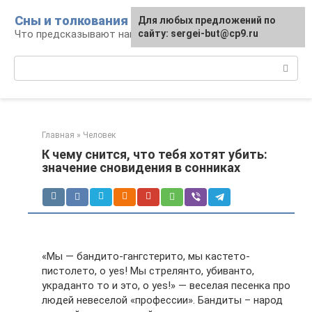
Перейти
Сны и толкования
Для любых предложений по
к
Что предсказывают нам наши сны
сайту: sergei-but@cp9.ru
контенту
Поиск:
Главная
»
Человек
К чему снится, что тебя хотят убить:
значение сновидения в сонниках
«Мы — бандито-гангстерито, мы кастето-
пистолето, o yes! Мы стрелянто, убиванто,
украданто то и это, o yes!» — веселая песенка про
людей невеселой «профессии». Бандиты – народ