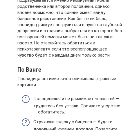
подразумевается именно неминуемая гибель
родственника или второй половинки, однако
вполне возможно, что сонник имеет ввиду
банальное расставание. Как бы то ни было,
сновидец рискует погрузиться в чувство глубокой
депрессии и отчаяния, выбраться из которого без
посторонней помощи может быть не так уж и
просто. Не стесняйтесь обратиться к
психотерапевту, если это всепоглощающее
чувство будет с каждым днем только расти.
По Ванге
Провидица оптимистично описывала страшные
картинки:
Гад вцепился и не разжимает челюстей —
трудитесь без устали. Проявите упорство
— обогатитесь.
Стряхнули гадюку с бицепса — будете
довольный уровнем доходов. Позволите