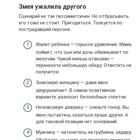
Змея ужалила другого
Сценарий не так пессимистичен. Но отбрасывать
его тоже не стоит. Пригодиться. Толкуется по
пострадавшей персоне:
Жалит ребенка — горькое удивление. Мама
поймет, что сын или дочь обманывает по
мелочам. Чужой малыш атакован —
перенесете небольшую обиду. Ответить не
получится.
Знакомую женщину — дама явно
двурушничает. В самом позитивном
варианте: разносит беззлобные сплетни.
Незнакомую девушку — снизьте гонор. Вы
явно пытаетесь казаться лучше других. А
для таковой позиции нет оснований.
Мужчину — наткнетесь на грубияна, задиру.
Обойдите, не учите его правилам приличия.