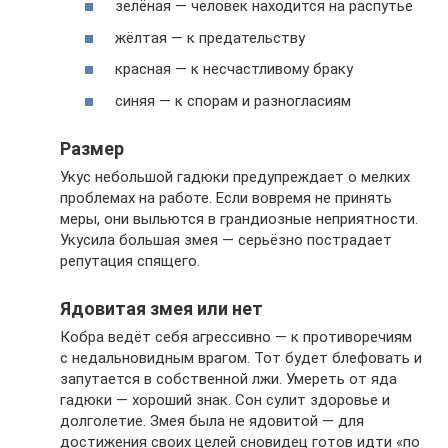
зелёная — человек находится на распутье
жёлтая — к предательству
красная — к несчастливому браку
синяя — к спорам и разногласиям
Размер
Укус небольшой гадюки предупреждает о мелких
проблемах на работе. Если вовремя не принять
меры, они выльются в грандиозные неприятности.
Укусила большая змея — серьёзно пострадает
репутация спящего.
Ядовитая змея или нет
Кобра ведёт себя агрессивно — к противоречиям
с недальновидным врагом. Тот будет блефовать и
запутается в собственной лжи. Умереть от яда
гадюки — хороший знак. Сон сулит здоровье и
долголетие. Змея была не ядовитой — для
достижения своих целей сновидец готов идти «по