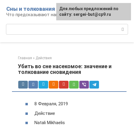
Перейти
Сны и толкования
Для любых предложений по
к
Что предсказывают нам наши сны
сайту: sergei-but@cp9.ru
контенту
Поиск:
Главная
»
Действия
Убить во сне насекомое: значение и
толкование сновидения
8 Февраля, 2019
Действие
Natali Mikhaelis