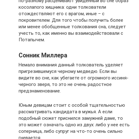
по-разному расценивают увиденный во сне образ
косолапого хищника: одни толкователи
отождествляют его с врагом, иные – с
покровителем. Для того чтобы получить более
или менее обобщенные толкования сна, следует
учесть то, как именно вы взаимодействовали с
Потапычем.
Сонник Миллера
Немало внимания данный толкователь уделяет
пригрезившемуся черному медведю. Если вы
видите во сне, как убегаете от огромного иссиня-
черного зверя, то это не очень радостное
предзнаменование.
Юным девицам стоит с особой тщательностью
рассматривать кандидата в мужья. А если
подобный сюжет приснился замужней даме, то
это может означать одно из двух: либо у нее есть
соперница, либо супруг на что-то очень сильно
гневается.