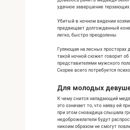
удачное завершение терзающих
Убитый в ночном видении хозяи
предвещает долгожданный конец
легко, быстро преодолены.
Гуляющая на лесных просторах 
такой ночной сюжет говорит об
представителями мужского пола
Скорее всего потребуется псих
Для молодых девуш
К чему снится нападающий медв
это означает то, что наяву ей п
при этом сновидица слышала гр
недоброжелатели будут распрост
никоим образом не смогут повл