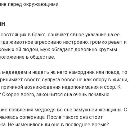
ение перед окружающими.
ин
состоящих в браке, означает явное указание на ее
когда животное агрессивно настроено, громко ревет и
акомых ей людей, муж обладает довольно крутым
положение в обществе.
 медведем и надеть на него намордник или повод, то
принимает своего супруга вовсе не как опору в жизни,
я причиной возникновения недопонимания и ссор. К
Скорее всего, закончится она очень печально.
ние появления медведя во сне замужней женщины. С
вилась соперница. После такого сна стоит
а. Не изменилось ли оно в последнее время?