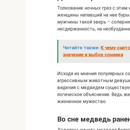
Толкование ночных грез с этим 
женщины напавший на нее бурый
мужчины такой зверь – соперник
несдержанность, на необузданн
Читайте также:
К чему снит
значение и выбор сонника
Исходя из мнения популярных со
агрессивным животным девушек
видения с медведем существует
логическое объяснение. Ведь же
жизненное мужество.
Во сне медведь ране
Довелось ранить медведя бело