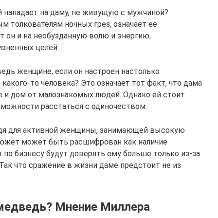
й нападает на даму, не живущую с мужчиной?
м толкователям ночных грез, означает ее
т он и на необузданную волю и энергию,
зненных целей.
едь женщине, если он настроен настолько
 какого-то человека? Это означает тот факт, что дама
е и дом от малознакомых людей. Однако ей стоит
озможности расстаться с одиночеством.
едя для активной женщины, занимающей высокую
южет может быть расшифрован как наличие
 по бизнесу будут доверять ему больше только из-за
 Так что сражение в жизни даме предстоит не из
 медведь? Мнение Миллера