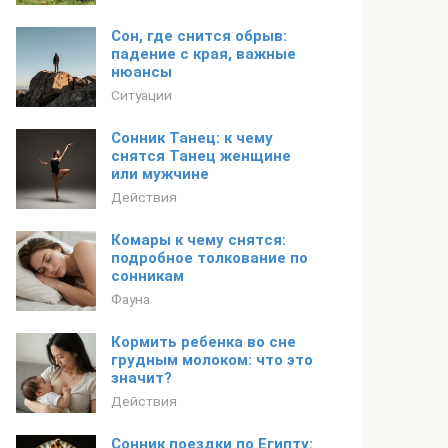
Сон, где снится обрыв:
падение с края, важные
нюансы
Ситуации
Сонник Танец: к чему
снятся Танец женщине
или мужчине
Действия
Комары к чему снятся:
подробное толкование по
сонникам
Фауна
Кормить ребенка во сне
грудным молоком: что это
значит?
Действия
Сонник поездки по Египту: