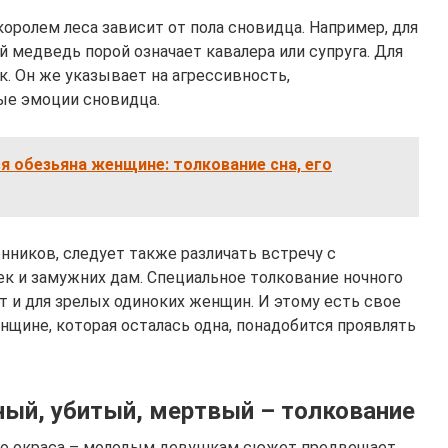
королем леса зависит от пола сновидца. Например, для
 медведь порой означает кавалера или супруга. Для
. Он же указывает на агрессивность,
ые эмоции сновидца.
ся обезьяна женщине: толкование сна, его
нников, следует также различать встречу с
 и замужних дам. Специальное толкование ночного
 и для зрелых одиноких женщин. И этому есть свое
нщине, которая осталась одна, понадобится проявлять
ный, убитый, мертвый – толкование
го окраса – молодым девушкам сюжет предвещает