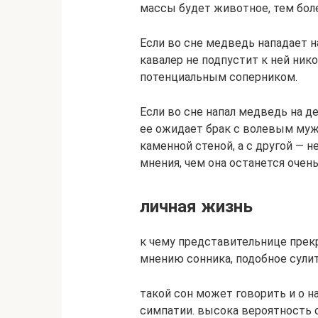
массы будет животное, тем бол
Если во сне медведь нападает н
кавалер не подпустит к ней ник
потенциальным соперником.
Если во сне напал медведь на д
ее ожидает брак с волевым мужч
каменной стеной, а с другой — 
мнения, чем она останется очен
личная жизнь
к чему представительнице прекр
мнению сонника, подобное сулит
такой сон может говорить и о 
симпатии. высока вероятность 