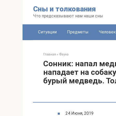
Перейти
Сны и толкования
к
контенту
Что предсказывают нам наши сны
Ситуации
Предметы
Человек
Главная
»
Фауна
Сонник: напал мед
нападает на собак
бурый медведь. То
24 Июня, 2019