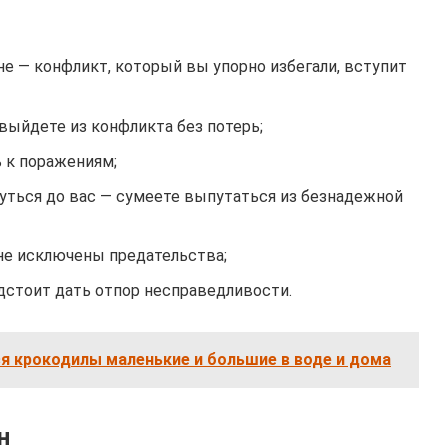
не — конфликт, который вы упорно избегали, вступит
 выйдете из конфликта без потерь;
 к поражениям;
уться до вас — сумеете выпутаться из безнадежной
не исключены предательства;
дстоит дать отпор несправедливости.
ся крокодилы маленькие и большие в воде и дома
н