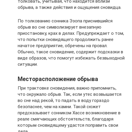
толковать, учитывая, что находится вблизи
обрыва, а также действия и ощущения сновидца.
По толкованию сонника Эзопа приснившийся
обрыв во сне символизирует внезапную
приостановку, крах в делах. Предупреждает о том,
что попытки сновидящего продолжить ранее
начатое предприятие, обречены на провал.
Обычно, такое сновидение, содержит подсказки в
виде образов, что помогут избежать безвыходной
ситуации.
Месторасположение обрыва
При трактовке сновидения, важно припомнить,
что окружало обрыв. Так, если утес возвышается
во сне над рекой, то падать в воду гораздо
безопаснее, чем на камни. Такой сюжет
предсказывает сонником Хассе возникновение в
реале смягчающих обстоятельств, благодаря
которым сновидящему удастся поправить свои
дела.