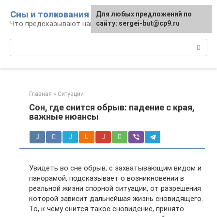
Перейти
Сны и толкования
Для любых предложений по
к
Что предсказывают нам наши сны
сайту: sergei-but@cp9.ru
контенту
Поиск:
Главная
»
Ситуации
Сон, где снится обрыв: падение с края,
важные нюансы
Увидеть во сне обрыв, с захватывающим видом и
панорамой, подсказывает о возникновении в
реальной жизни спорной ситуации, от разрешения
которой зависит дальнейшая жизнь сновидящего.
То, к чему снится такое сновидение, принято