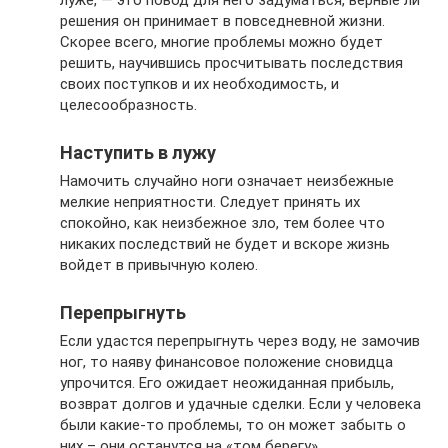
луже, — это повод для него задуматься, верные ли
решения он принимает в повседневной жизни.
Скорее всего, многие проблемы можно будет
решить, научившись просчитывать последствия
своих поступков и их необходимость, и
целесообразность.
Наступить в лужу
Намочить случайно ноги означает неизбежные
мелкие неприятности. Следует принять их
спокойно, как неизбежное зло, тем более что
никаких последствий не будет и вскоре жизнь
войдет в привычную колею.
Перепрыгнуть
Если удастся перепрыгнуть через воду, не замочив
ног, то наяву финансовое положение сновидца
упрочится. Его ожидает неожиданная прибыль,
возврат долгов и удачные сделки. Если у человека
были какие-то проблемы, то он может забыть о
них – они останутся на «том берегу».