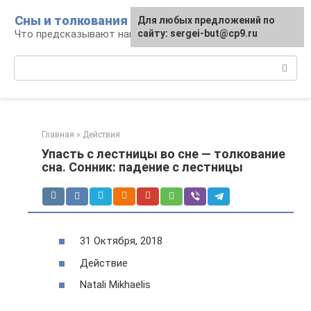
Перейти
Сны и толкования
Для любых предложений по
к
Что предсказывают нам наши сны
сайту: sergei-but@cp9.ru
контенту
Поиск:
Главная
»
Действия
Упасть с лестницы во сне — толкование
сна. Сонник: падение с лестницы
31 Октября, 2018
Действие
Natali Mikhaelis