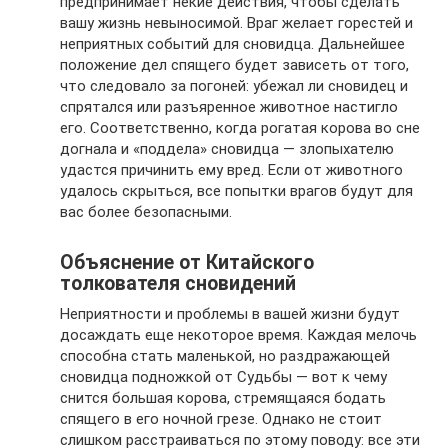
предпринимает некие действия, чтобы сделать
вашу жизнь невыносимой. Враг желает горестей и
неприятных событий для сновидца. Дальнейшее
положение дел спящего будет зависеть от того,
что следовало за погоней: убежал ли сновидец и
спрятался или разъяренное животное настигло
его. Соответственно, когда рогатая корова во сне
догнала и «поддела» сновидца — злопыхателю
удастся причинить ему вред. Если от животного
удалось скрыться, все попытки врагов будут для
вас более безопасными.
Объяснение от Китайского
толкователя сновидений
Неприятности и проблемы в вашей жизни будут
досаждать еще некоторое время. Каждая мелочь
способна стать маленькой, но раздражающей
сновидца подножкой от Судьбы — вот к чему
снится большая корова, стремящаяся бодать
спящего в его ночной грезе. Однако не стоит
слишком расстраиваться по этому поводу: все эти