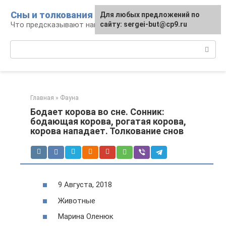
Перейти
Сны и толкования
Для любых предложений по
к
Что предсказывают нам наши сны
сайту: sergei-but@cp9.ru
контенту
Поиск:
Главная
»
Фауна
Бодает корова во сне. Сонник:
бодающая корова, рогатая корова,
корова нападает. Толкование снов
9 Августа, 2018
Животные
Марина Оленюк