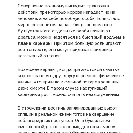
Совершенно по-иному выглядит трактовка
действий, при которых корова нападает не на
человека, а на себе подобную особь. Если стадо
мирно выпасается на пастбище, но внезапно
бунтуется и его отдельные особи начинают
драться, можно надеяться на
быстрый подъем в
плане карьеры
. При этом большую роль играют
все тонкости, они могут придавать видению
негативный оттенок.
Возможен вариант, когда при жестокой схватке
коровы наносят друг другу серьезное физическое
увечье, что привело к сильной потере крови или
даже смерти. В таком случае наступивший
карьерный рост можно считать незаслуженным.
В стремлении достичь запланированных высот
спящий в реальной жизни готов на свершение
неблаговидных поступков. Он в буквальном
смысле «пойдет по головам», доставит массу
переживаний и огорчений близким людям, может