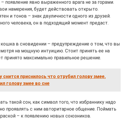
 – появление явно выраженного врага не за горами.
вои намерения, будет действовать открыто.
тен и тонов – знак двуличности одного из друзей.
рного человека, он в подходящий момент предаст.
 кошка в сновидении – предупреждение о том, что вы
смотря на мощную интуицию. Стоит принять ее на
ет принято максимально правильное решение.
у снится приснилось что отрубил голову змее,
ил голову змее во сне
ь такой сон, как символ того, что избраннику надо
но проявлять с ним авторитарное общение. Поймать
краской – к появлению новых союзников.