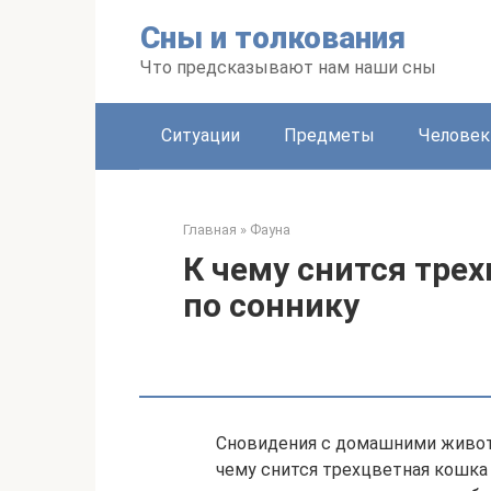
Перейти
Сны и толкования
к
контенту
Что предсказывают нам наши сны
Ситуации
Предметы
Человек
Главная
»
Фауна
К чему снится тре
по соннику
Сновидения с домашними живот
чему снится трехцветная кошка 