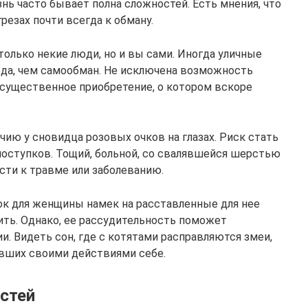
знь часто бывает полна сложностей. Есть мнения, что
резах почти всегда к обману.
олько некие люди, но и вы сами. Иногда уличные
да, чем самообман. Не исключена возможность
 существенное приобретение, о котором вскоре
ичию у сновидца розовых очков на глазах. Риск стать
поступков. Тощий, больной, со свалявшейся шерстью
ти к травме или заболеванию.
к для женщины намек на расставленные для нее
ить. Однако, ее рассудительность поможет
и. Видеть сон, где с котятами расправляются змеи,
ивших своими действиями себе.
стей