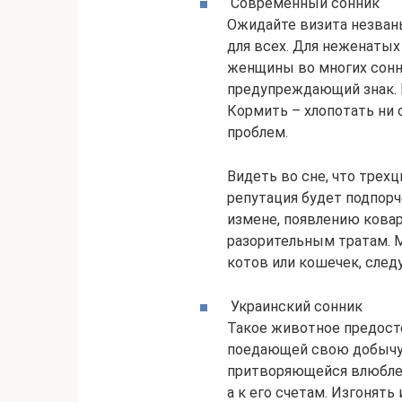
Современный сонник
Ожидайте визита незван
для всех. Для неженатых
женщины во многих сонн
предупреждающий знак. Г
Кормить – хлопотать ни
проблем.
Видеть во сне, что трехц
репутация будет подпорч
измене, появлению ковар
разорительным тратам. 
котов или кошечек, след
Украинский сонник
Такое животное предост
поедающей свою добычу 
притворяющейся влюбленн
а к его счетам. Изгонят