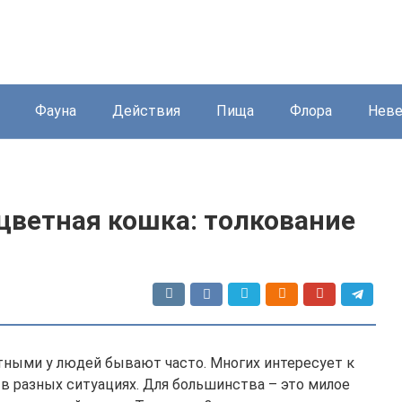
Фауна
Действия
Пища
Флора
Нев
хцветная кошка: толкование
ными у людей бывают часто. Многих интересует к
в разных ситуациях. Для большинства – это милое