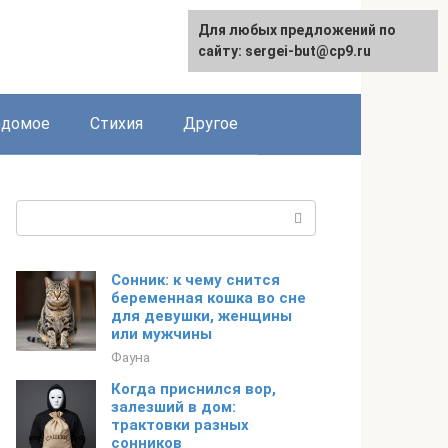
Для любых предложений по
сайту: sergei-but@cp9.ru
едомое
Стихия
Другое
Поиск:
Сонник: к чему снится
беременная кошка во сне
для девушки, женщины
или мужчины
Фауна
Когда приснился вор,
залезший в дом:
трактовки разных
сонников