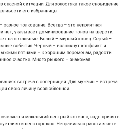
з опасной ситуации. Для холостяка такое сновидение
рливости его избранницы.
– разное толкование. Всегда – это неприятная
ли нет, указывает доминирование тонов на шерсти.
ет на остальные. Белый – мирный конец. Серый –
льные события. Черный – возникнут конфликт и
рыжими пятнами – к хорошим переменам, радости.
нное счастье. Много рыжего – знакомая
ваниях встреча с соперницей. Для мужчин – встреча
щей свою личину возлюбленной.
 появляется маленький пестрый котенок, надо принять
 суетливо и неосторожно. Неправильно расставляете