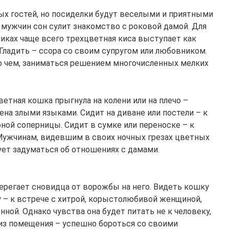
ых гостей, но посиделки будут веселыми и приятными
 мужчин сон сулит знакомство с роковой дамой. Для
иках чаще всего трехцветная киса выступает как
ладить – ссора со своим супругом или любовником.
 о чем, заниматься решением многочисленных мелких
ветная кошка прыгнула на колени или на плечо –
ена злыми языками. Сидит на диване или постели – к
ной соперницы. Сидит в сумке или переноске – к
Мужчинам, видевшим в своих ночных грезах цветных
ует задуматься об отношениях с дамами.
ерегает сновидца от ворожбы на него. Видеть кошку
– к встрече с хитрой, корыстолюбивой женщиной,
ой. Однако чувства она будет питать не к человеку,
ь из помещения – успешно бороться со своими