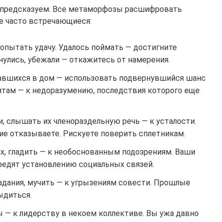
епредсказуем. Все метаморфозы расшифровать
е часто встречающиеся:
опытать удачу. Удалось поймать — достигните
нулись, убежали — откажитесь от намерения.
равшихся в дом — использовать подвернувшийся шанс
ятам — к недоразумению, последствия которого еще
, слышать их членораздельную речь — к усталости.
ие отказываете. Рискуете поверить сплетникам.
ях, гладить — к необоснованным подозрениям. Ваши
редят установлению социальных связей.
адания, мучить — к угрызениям совести. Прошлые
ыдиться.
ы — к лидерству в некоем коллективе. Вы ужа давно