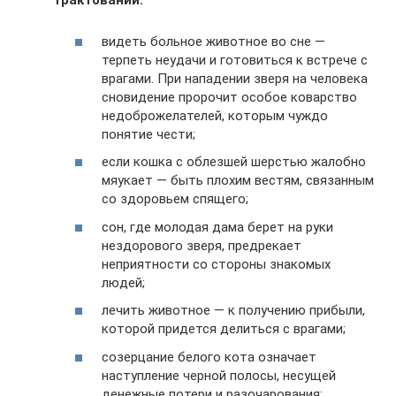
трактований:
видеть больное животное во сне —
терпеть неудачи и готовиться к встрече с
врагами. При нападении зверя на человека
сновидение пророчит особое коварство
недоброжелателей, которым чуждо
понятие чести;
если кошка с облезшей шерстью жалобно
мяукает — быть плохим вестям, связанным
со здоровьем спящего;
сон, где молодая дама берет на руки
нездорового зверя, предрекает
неприятности со стороны знакомых
людей;
лечить животное — к получению прибыли,
которой придется делиться с врагами;
созерцание белого кота означает
наступление черной полосы, несущей
денежные потери и разочарования;