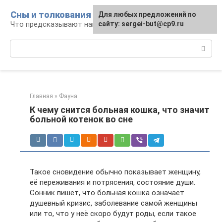
Перейти
Сны и толкования
Для любых предложений по
к
Что предсказывают нам наши сны
сайту: sergei-but@cp9.ru
контенту
Поиск:
Главная
»
Фауна
К чему снится больная кошка, что значит
больной котенок во сне
Такое сновидение обычно показывает женщину,
её переживания и потрясения, состояние души.
Сонник пишет, что больная кошка означает
душевный кризис, заболевание самой женщины
или то, что у неё скоро будут роды, если такое