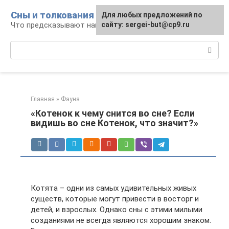
Перейти
Сны и толкования
Для любых предложений по
к
Что предсказывают нам наши сны
сайту: sergei-but@cp9.ru
контенту
Поиск:
Главная
»
Фауна
«Котенок к чему снится во сне? Если
видишь во сне Котенок, что значит?»
Котята – одни из самых удивительных живых
существ, которые могут привести в восторг и
детей, и взрослых. Однако сны с этими милыми
созданиями не всегда являются хорошим знаком.