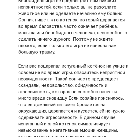
Безобидная игра не предвещает вам никаких
неприятностей, если только вы не разозлите
животное или не сделаете нечаянно ему больно.
Сонник пишет, что котёнок, который царапается
во время баловства, часто означает ребёнка,
малыша или безобидного человека, неспособного
сделать ничего дурного. Поэтому не ждите
плохого, если только его игра не нанесла вам
большую травму.
Если вас поцарапал испуганный котёнок на улице и
совсем не во время игры, опасайтесь неприятной
неожиданности. Такой сон часто предвещает
скандалы, недовольство, обидчивость и
агрессивность, которая не способна нанести
много вреда сновидцу. Если хозяйке приснилось,
что её домашний питомец бросается на
окружающих, царапается и кусается, ей не нужно
сдерживать агрессивность. В данном случае
испуганный и злой котёнок символизирует
невысказанные негативные эмоции женщины,
которым она не даёт никакого выхода и