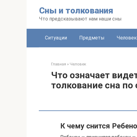
Перейти
Сны и толкования
к
контенту
Что предсказывают нам наши сны
Ситуации
Предметы
Человек
Главная
»
Человек
Что означает видет
толкование сна по
К чему снится Ребен