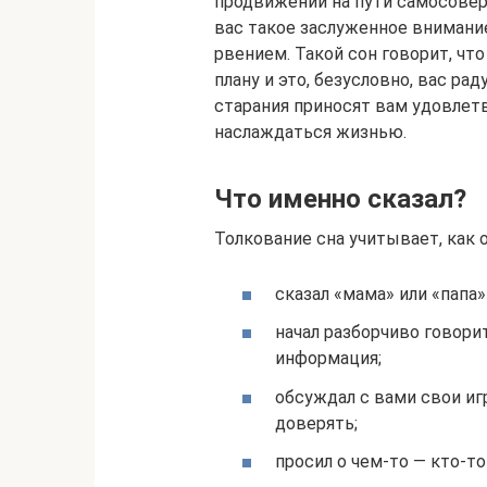
продвижении на пути самосоверш
вас такое заслуженное внимани
рвением. Такой сон говорит, что
плану и это, безусловно, вас ра
старания приносят вам удовлет
наслаждаться жизнью.
Что именно сказал?
Толкование сна учитывает, как о
сказал «мама» или «папа
начал разборчиво говори
информация;
обсуждал с вами свои игр
доверять;
просил о чем-то — кто-т