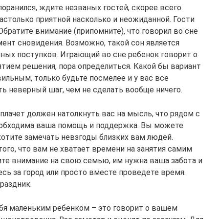
поранился, ждите незваных гостей, скорее всего
астолько приятной насколько и неожиданной. Гости
Обратите внимание (припомните), что говорил во сне
ент сновидения. Возможно, такой сон является
ых поступков. Играющий во сне ребенок говорит о
нятием решения, пора определиться. Какой бы вариант
ильным, только будьте посмелее и у вас все
ть неверный шаг, чем не сделать вообще ничего.
 плачет должен натолкнуть вас на мысль, что рядом с
еобходима ваша помощь и поддержка. Вы можете
 хотите замечать невзгоды близких вам людей.
того, что вам не хватает времени на занятия самим
тите внимание на свою семью, им нужна ваша забота и
сь за город или просто вместе проведете время.
раздник.
бя маленьким ребенком – это говорит о вашем