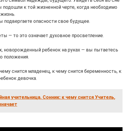
это символ надежды, будущего. Увидеть себя во сне
вы подошли к той жизненной черте, когда необходимо
 жизнь.
ы подвергаете опасности свое будущее.
ты — то это означает духовное просветление.
ах, новорожденный ребенок на руках — вы пытаетесь
о положения.
к чему снится младенец, к чему снится беременность, к
ребенок девочка.
ная учительница. Сонник: к чему снится Учитель,
значает