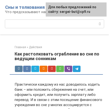
Перейти
Сны и толкования
Для любых предложений по
к
Что предсказывают нам наши сны
сайту: sergei-but@cp9.ru
контенту
Поиск:
Главная
»
Действия
Как растолковать ограбление во сне по
ведущим сонникам
Практически каждому из нас доводилось ходить
банк – или положить сбережения на счет, или
оформить кредит, или получить зарплату либо
перевод. И в связи с этим посещение финансового
учреждения во сне у многих ассоциируется с