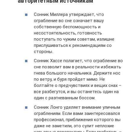
авторитетным источникам
Сонник Миллера утверждает, что
ограбление во сне означает вашу
собственную беспомощность и
несостоятельность, готовность
поступать по чужим советам, излишне
прислушиваться к рекомендациям со
стороны.
Сонник Хассе полагает, что ограбление во
сне позволит вам в реальности избежать
гнева большого начальника. Держите нос
по ветру, и буря пройдет мимо. Не
болтайте о предчувствиях и вещих снах –
все разбегутся, и вы останетесь один на
один с разгневанным боссом.
Сонник Лонго уделяет внимание уличным
ограблениям. Если вами заинтересовался
профессионал, приближения которого вы
даже не заметили, это сулит неплохие
карьерные перспективы. Если грабитель –