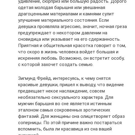
удивление, сюрприз или большую радость. Дорого
одетая молодая барышня или увешанная
драгоценными материалами и камнями сулит
улучшение материального состояния. Если
девушка проявляла агрессию, значит, ночная греза
предупреждает о некотором давлении на
сновидица или указывает на его сдержанность.
Приятная и общительная красотка говорит о том,
что скоро в жизнь человека войдет большая и
искренняя любовь. Возможно, он встретит особу,
с которой захочет создать семью.
Зигмунд Фрейд, интересуясь, к чему снятся
красивые девушки, пришел к выводу, что видение
предвещает некое наслаждение, совсем
необязательно сексуального характера. Для
мужчин барышня во сне является истинным
эталоном самых сокровенных эротических
фантазий. Для женщины она олицетворяет образ
соперницы. По этой причине важно постараться
вспомнить, была ли красавица из сна вашей