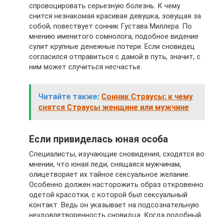
спровоцировать серьезную болезнь. К чему
снится незнакомая красивая девушка, зовущая за
собой, повествует сонник Густава Миллера. По
мнению именитого сомнолога, подобное видение
сулит крупные денежные потери. Если сновидец
согласился отправиться с дамой в путь, значит, с
ним может случиться несчастье.
Читайте также:
Сонник Страусы: к чему
снятся Страусы женщине или мужчине
Если привиделась юная особа
Специалисты, изучающие сновидения, сходятся во
мнении, что юная леди, снящаяся мужчинам,
олицетворяет их тайное сексуальное желание.
Особенно должен насторожить образ откровенно
одетой красотки, с которой был сексуальный
контакт. Ведь он указывает на подсознательную
неудовлетворенность сновидца. Когда подобный