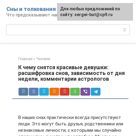
Перейти
Сны и толкования
Для любых предложений по
к
Что предсказывают нам наши сны
сайту: sergei-but@cp9.ru
контенту
Поиск:
Главная
»
Человек
К чему снятся красивые девушки:
расшифровка снов, зависимость от дня
недели, комментарии астрологов
В наших снах практически всегда присутствуют
люди. Это могут быть друзья, родственники или
незнакомые личности, с которыми мы случайно