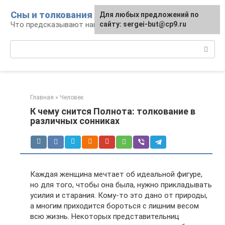
Перейти
Сны и толкования
Для любых предложений по
к
Что предсказывают нам наши сны
сайту: sergei-but@cp9.ru
контенту
Поиск:
Главная
»
Человек
К чему снится Полнота: толкование в
различных сонниках
Каждая женщина мечтает об идеальной фигуре,
но для того, чтобы она была, нужно прикладывать
усилия и старания. Кому-то это дано от природы,
а многим приходится бороться с лишним весом
всю жизнь. Некоторых представительниц