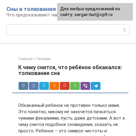
Перейти
Сны и толкования
Для любых предложений по
к
Что предсказывают нам наши сны
сайту: sergei-but@cp9.ru
контенту
Поиск:
Главная
»
Человек
К чему снится, что ребёнок обкакался:
толкование сна
Обкаканный ребенок не противен только маме.
Это понятно, никому не захочется пачкаться
чужими фекалиями, пусть даже детскими. А вот к
чему снится подобное сновидение, сказать не
просто. Ребенок – это символ чистоты и