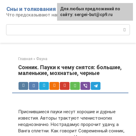
Перейти
Сны и толкования
Для любых предложений по
к
Что предсказывают нам наши сны
сайту: sergei-but@cp9.ru
контенту
Поиск:
Главная
»
Фауна
Сонник. Пауки к чему снятся: большие,
маленькие, мохнатые, черные
Приснившиеся пауки несут хорошие и дурные
известия. Авторы трактуют членистоногих
неоднозначно. Нострадамус пророчит удачу, а
Ванга сплетни. Как говорит Современный сонник,