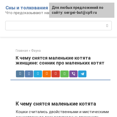
Перейти
Сны и толкования
Для любых предложений по
к
Что предсказывают нам наши сны
сайту: sergei-but@cp9.ru
контенту
Поиск:
Главная
»
Фауна
К чему снятся маленькие котята
женщине: сонник про маленьких котят
К чему снятся маленькие котята
Кошки считались двойственными и мистическими