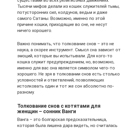
существами во всех религиозных движениях.
Тысячи мифов делали из кошек служителей тьмы,
потусторонних сил, колдунов, ведьм и даже
самого Сатаны. Возможно, именно по этой
причине кошки, приходящие во сне, не несут
ничего хорошего.
Важно понимать, что толкование снов – это не
наука, а скорее инструмент. Смысл сна зависит от
эмоций, которые вы испытывали. Для кого-то
кошка служит предупреждением, но, возможно,
именно для вас она является символом чего-то
хорошего. Не зря в толковании снов есть столько
условностей и ответвлений, позволяющих
истолковать один и тот же сон абсолютно по-
разному.
Толкование снов с котятами для
женщин – сонник Ванги
Ванга – это болгарская предсказательница,
которая была лишена дара видеть, но считалась