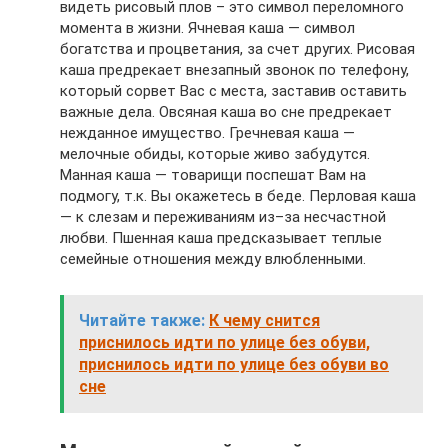
видеть рисовый плов – это символ переломного
момента в жизни. Ячневая каша — символ
богатства и процветания, за счет других. Рисовая
каша предрекает внезапный звонок по телефону,
который сорвет Вас с места, заставив оставить
важные дела. Овсяная каша во сне предрекает
нежданное имущество. Гречневая каша —
мелочные обиды, которые живо забудутся.
Манная каша — товарищи поспешат Вам на
подмогу, т.к. Вы окажетесь в беде. Перловая каша
— к слезам и переживаниям из–за несчастной
любви. Пшенная каша предсказывает теплые
семейные отношения между влюбленными.
Читайте также:
К чему снится
приснилось идти по улице без обуви,
приснилось идти по улице без обуви во
сне