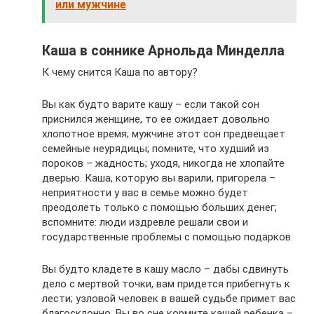
или мужчине
Каша в соннике Арнольда Минделла
К чему снится Каша по автору?
Вы как будто варите кашу – если такой сон
приснился женщине, то ее ожидает довольно
хлопотное время; мужчине этот сон предвещает
семейные неурядицы; помните, что худший из
пороков – жадность; уходя, никогда не хлопайте
дверью. Каша, которую вы варили, пригорела –
неприятности у вас в семье можно будет
преодолеть только с помощью больших денег;
вспомните: люди издревле решали свои и
государственные проблемы с помощью подарков.
Вы будто кладете в кашу масло – дабы сдвинуть
дело с мертвой точки, вам придется прибегнуть к
лести; узловой человек в вашей судьбе примет вас
благосклонно. Вы во сне кормите кашей ребенка –