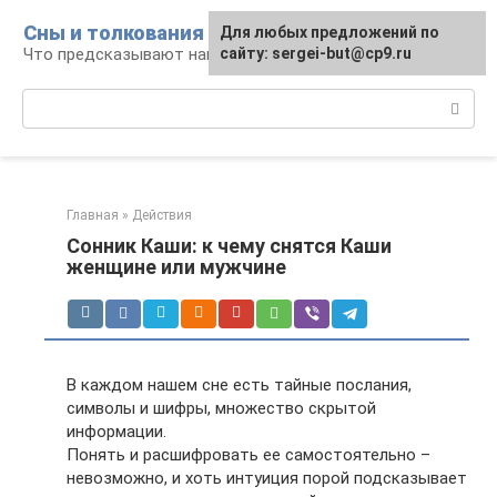
Перейти
Сны и толкования
Для любых предложений по
к
Что предсказывают нам наши сны
сайту: sergei-but@cp9.ru
контенту
Поиск:
Главная
»
Действия
Сонник Каши: к чему снятся Каши
женщине или мужчине
В каждом нашем сне есть тайные послания,
символы и шифры, множество скрытой
информации.
Понять и расшифровать ее самостоятельно –
невозможно, и хоть интуиция порой подсказывает