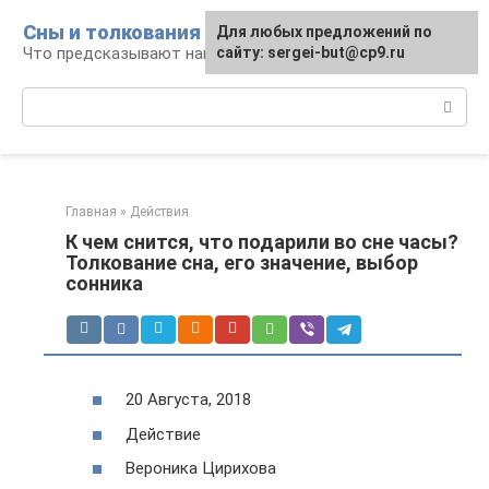
Перейти
Сны и толкования
Для любых предложений по
к
Что предсказывают нам наши сны
сайту: sergei-but@cp9.ru
контенту
Поиск:
Главная
»
Действия
К чем снится, что подарили во сне часы?
Толкование сна, его значение, выбор
сонника
20 Августа, 2018
Действие
Вероника Цирихова