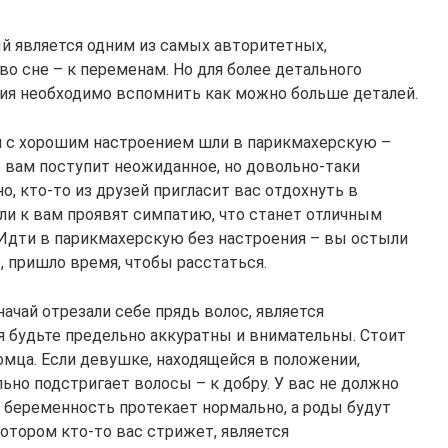
й является одним из самых авторитетных,
во сне – к переменам. Но для более детального
ния необходимо вспомнить как можно больше деталей.
и с хорошим настроением шли в парикмахерскую –
е вам поступит неожиданное, но довольно-таки
, кто-то из друзей пригласит вас отдохнуть в
ли к вам проявят симпатию, что станет отличным
 Идти в парикмахерскую без настроения – вы остыли
, пришло время, чтобы расстаться.
ачай отрезали себе прядь волос, является
 будьте предельно аккуратны и внимательны. Стоит
омца. Если девушке, находящейся в положении,
льно подстригает волосы – к добру. У вас не должно
 беременность протекает нормально, а роды будут
котором кто-то вас стрижет, является