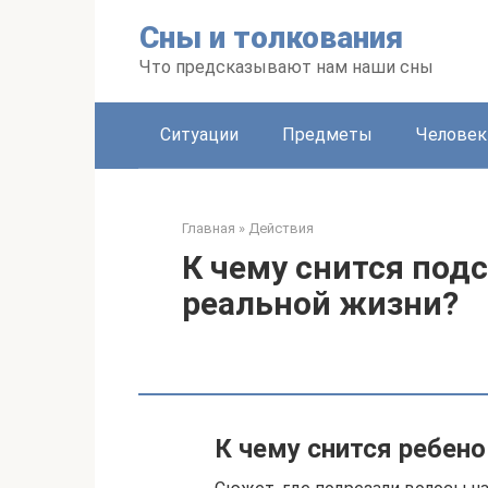
Перейти
Сны и толкования
к
контенту
Что предсказывают нам наши сны
Ситуации
Предметы
Человек
Главная
»
Действия
К чему снится под
реальной жизни?
К чему снится ребено