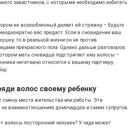
ного завистников, с которыми необходимо избегать
тором ее возлюбленный делает ей стрижку – будьте
неоднократно вас предаст. Если в сновидении ваш
ушку, то в реальной жизни он не против
ицами прекрасного пола. Однако дальше разговоров
 котором мать сновидца подстригает ему волосы –
енники негативно относятся к вашему партнеру,
ор.
ряди волос своему ребенку
 смену места жительства или работы. Эти
 на взаимоотношениях домочадцев и самих супругов.
ет волосы посторонний человек? У чада может