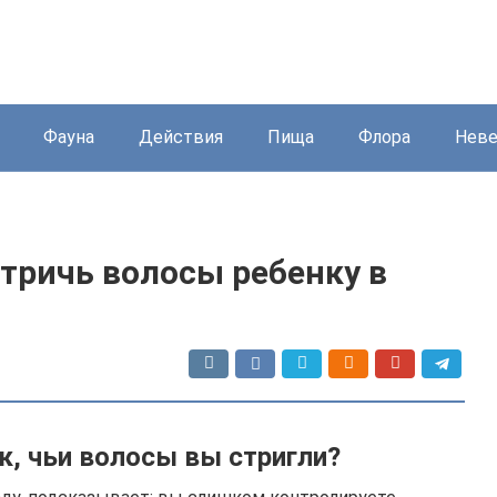
Фауна
Действия
Пища
Флора
Нев
стричь волосы ребенку в
к, чьи волосы вы стригли?