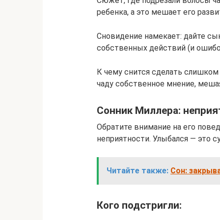
Сюжет, где подрезали волосы ч
ребенка, а это мешает его раз
Сновидение намекает: дайте сын
собственных действий (и ошибо
К чему снится сделать слишком
чаду собственное мнение, меша
Сонник Миллера: неприя
Обратите внимание на его повед
неприятности. Улыбался — это с
Читайте также:
Сон: закрыва
Кого подстригли: