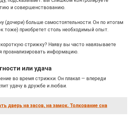
аду, подсказывает: вы слишком контролируете
витию и совершенствованию.
у (дочери) больше самостоятельности. Он по итогам
к тоже) приобретет столь необходимый опыт.
 короткую стрижку? Наяву вы часто навязываете
я проанализировать информацию.
тности или удача
ение во время стрижки. Он плакал — впереди
улит удачу в дружбе и любви.
ть дверь на засов, на замок. Толкование сна