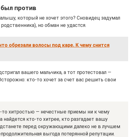
 был против
алышу, который не хочет этого? Сновидец задумал
родственника), но обман не удастся.
что обрезали волосы под каре. К чему снится
дстригал вашего мальчика, а тот протестовал —
Осторожно: кто-то хочет за счет вас решить свои
о-то хитростью — нечестные приемы ни к чему
а найдется кто-то хитрее, кто разгадает вашу
редстанете перед окружающими далеко не в лучшем
непродолжительная выгода потерянной репутации.