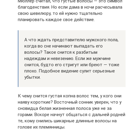
Мюллер считал, что густые волосы — это символ
благоденствия. Но если дама в ночи расчесывала
свою шевелюру, то ей нужно тщательно
планировать каждое свое действие.
А что ждать представителю мужского пола,
когда во сне начинают выпадать его
волосы? Такое снится к разбитым
надеждам и невезению. Если же мужчине
снится, будто его стригут или бреют — тоже
плохо. Подобное видение сулит серьезные
убытки.
К чему снится густая копна волос тем, у кого они
наяву короткие? Восточный сонник уверен, что у
сновидца белая жизненная полоса уже не за
горами. Вскоре начнут общаться с дальней родней
те, кому снились шикарные длинные волосы на
голове их племянницы.