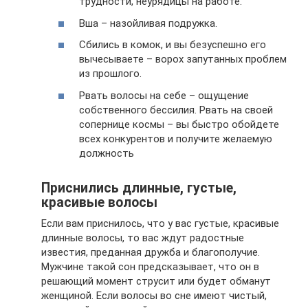
трудности, неурядицы на работе.
Вша – назойливая подружка.
Сбились в комок, и вы безуспешно его
вычесываете – ворох запутанных проблем
из прошлого.
Рвать волосы на себе – ощущение
собственного бессилия. Рвать на своей
сопернице космы – вы быстро обойдете
всех конкурентов и получите желаемую
должность
Приснились длинные, густые,
красивые волосы
Если вам приснилось, что у вас густые, красивые
длинные волосы, то вас ждут радостные
известия, преданная дружба и благополучие.
Мужчине такой сон предсказывает, что он в
решающий момент струсит или будет обманут
женщиной. Если волосы во сне имеют чистый,