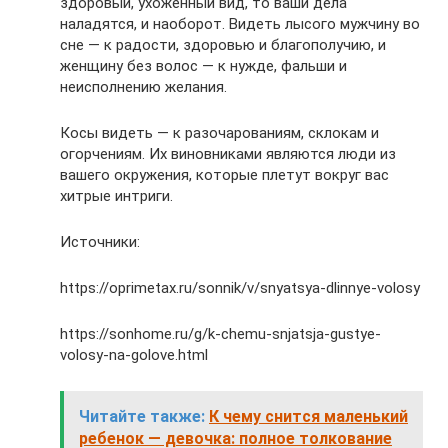
здоровый, ухоженный вид, то ваши дела
наладятся, и наоборот. Видеть лысого мужчину во
сне — к радости, здоровью и благополучию, и
женщину без волос — к нужде, фальши и
неисполнению желания.
Косы видеть — к разочарованиям, склокам и
огорчениям. Их виновниками являются люди из
вашего окружения, которые плетут вокруг вас
хитрые интриги.
Источники:
https://oprimetax.ru/sonnik/v/snyatsya-dlinnye-volosy
https://sonhome.ru/g/k-chemu-snjatsja-gustye-
volosy-na-golove.html
Читайте также:
К чему снится маленький
ребенок — девочка: полное толкование