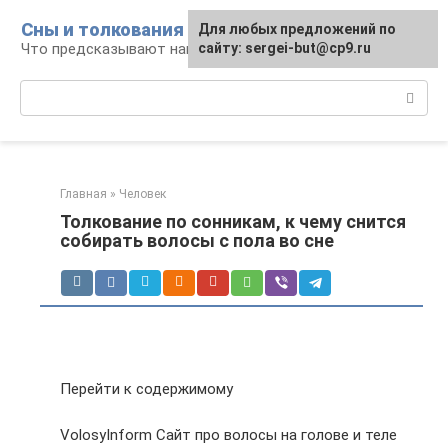
Перейти
Сны и толкования
Для любых предложений по
к
Что предсказывают нам наши сны
сайту: sergei-but@cp9.ru
контенту
Поиск:
Главная
»
Человек
Толкование по сонникам, к чему снится
собирать волосы с пола во сне
Перейти к содержимому
VolosyInform Сайт про волосы на голове и теле