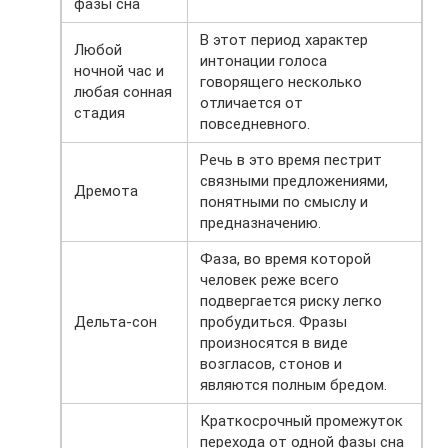
фазы сна
В этот период характер
Любой
интонации голоса
ночной час и
говорящего несколько
любая сонная
отличается от
стадия
повседневного.
Речь в это время пестрит
связными предложениями,
Дремота
понятными по смыслу и
предназначению.
Фаза, во время которой
человек реже всего
подвергается риску легко
Дельта-сон
пробудиться. Фразы
произносятся в виде
возгласов, стонов и
являются полным бредом.
Краткосрочный промежуток
перехода от одной фазы сна