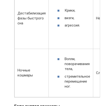
Крики,
Дестабилизация
визги,
фазы быстрого
Не пр
сна
агрессия.
Вопли,
поворачивания
тела,
Ночные
Слож
кошмары
стремительное
перемещение
ног.