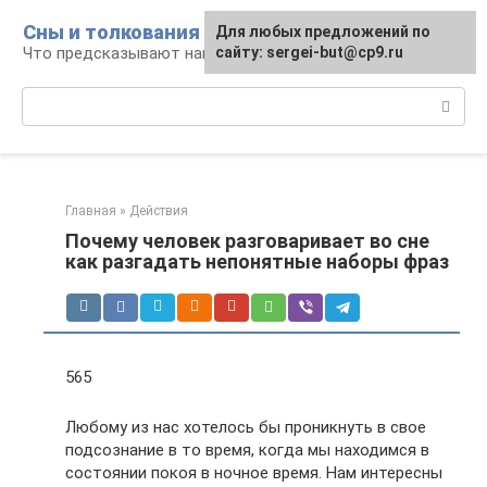
Перейти
Сны и толкования
Для любых предложений по
к
Что предсказывают нам наши сны
сайту: sergei-but@cp9.ru
контенту
Поиск:
Главная
»
Действия
Почему человек разговаривает во сне
как разгадать непонятные наборы фраз
565
Любому из нас хотелось бы проникнуть в свое
подсознание в то время, когда мы находимся в
состоянии покоя в ночное время. Нам интересны