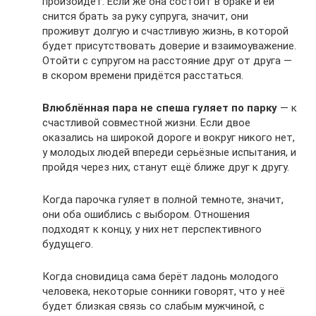
произойдёт. Если же она состоит в браке и ей
снится брать за руку супруга, значит, они
проживут долгую и счастливую жизнь, в которой
будет присутствовать доверие и взаимоуважение.
Отойти с супругом на расстояние друг от друга —
в скором времени придётся расстаться.
Влюблённая пара не спеша гуляет по парку
— к
счастливой совместной жизни. Если двое
оказались на широкой дороге и вокруг никого нет,
у молодых людей впереди серьёзные испытания, и
пройдя через них, станут ещё ближе друг к другу.
Когда парочка гуляет в полной темноте, значит,
они оба ошиблись с выбором. Отношения
подходят к концу, у них нет перспективного
будущего.
Когда сновидица сама берёт ладонь молодого
человека, некоторые сонники говорят, что у неё
будет близкая связь со слабым мужчиной, с