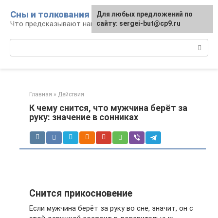
Перейти
Сны и толкования
Для любых предложений по
к
Что предсказывают нам наши сны
сайту: sergei-but@cp9.ru
контенту
Поиск:
Главная
»
Действия
К чему снится, что мужчина берёт за
руку: значение в сонниках
Снится прикосновение
Если мужчина берёт за руку во сне, значит, он с