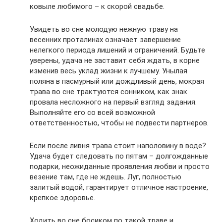
ковыле любимого – к скорой свадьбе.
Увидеть во сне молодую нежную траву на
весенних проталинах означает завершение
нелегкого периода лишений и ограничений. Будьте
уверены, удача не заставит себя ждать, в корне
изменив весь уклад жизни к лучшему. Унылая
поляна в пасмурный или дождливый день, мокрая
трава во сне трактуются сонником, как знак
провала несложного на первый взгляд задания.
Выполняйте его со всей возможной
ответственностью, чтобы не подвести партнеров.
Если после ливня трава стоит наполовину в воде?
Удача будет следовать по пятам – долгожданные
подарки, неожиданные проявления любви и просто
везение там, где не ждешь. Луг, полностью
залитый водой, гарантирует отличное настроение,
крепкое здоровье.
Ходить во сне босиком по такой траве и