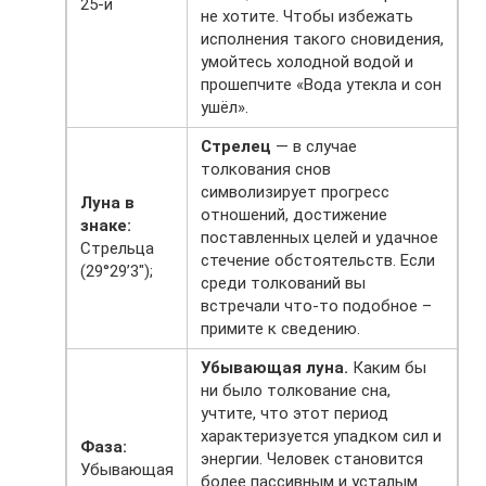
25-й
не хотите. Чтобы избежать
исполнения такого сновидения,
умойтесь холодной водой и
прошепчите «Вода утекла и сон
ушёл».
Стрелец
— в случае
толкования снов
символизирует прогресс
Луна в
отношений, достижение
знаке:
поставленных целей и удачное
Стрельца
стечение обстоятельств. Если
(29°29’3″);
среди толкований вы
встречали что-то подобное –
примите к сведению.
Убывающая луна.
Каким бы
ни было толкование сна,
учтите, что этот период
характеризуется упадком сил и
Фаза:
энергии. Человек становится
Убывающая
более пассивным и усталым.