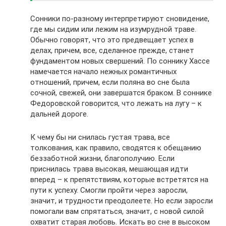
Сонники по-разному интерпретируют сновидение,
где мы сидим или лежим на изумрудной траве.
Обычно говорят, что это предвещает успех в
делах, причем, все, сделанное прежде, станет
фундаментом новых свершений. По соннику Хассе
намечается начало нежных романтичных
отношений, причем, если поляна во сне была
сочной, свежей, они завершатся браком. В соннике
Федоровской говорится, что лежать на лугу – к
дальней дороге.
К чему бы ни снилась густая трава, все
толкования, как правило, сводятся к обещанию
беззаботной жизни, благополучию. Если
приснилась трава высокая, мешающая идти
вперед – к препятствиям, которые встретятся на
пути к успеху. Смогли пройти через заросли,
значит, и трудности преодолеете. Но если заросли
помогали вам спрятаться, значит, с новой силой
охватит старая любовь. Искать во сне в высоком