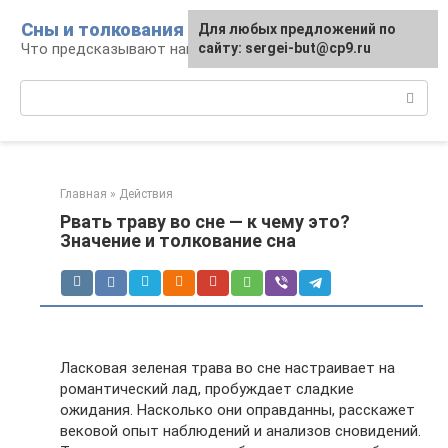
Перейти
Сны и толкования
Для любых предложений по
к
Что предсказывают нам наши сны
сайту: sergei-but@cp9.ru
контенту
Поиск:
Главная
»
Действия
Рвать траву во сне — к чему это?
Значение и толкование сна
Ласковая зеленая трава во сне настраивает на
романтический лад, пробуждает сладкие
ожидания. Насколько они оправданны, расскажет
вековой опыт наблюдений и анализов сновидений.