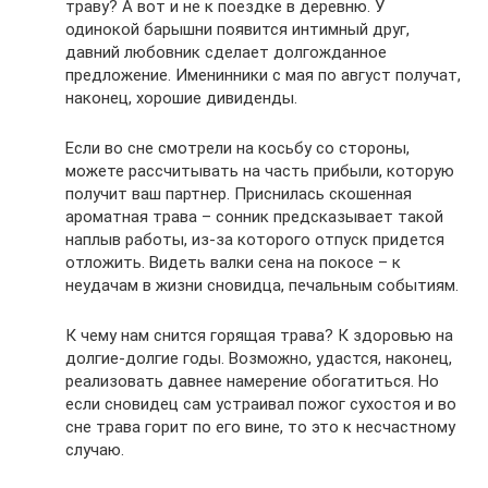
траву? А вот и не к поездке в деревню. У
одинокой барышни появится интимный друг,
давний любовник сделает долгожданное
предложение. Именинники с мая по август получат,
наконец, хорошие дивиденды.
Если во сне смотрели на косьбу со стороны,
можете рассчитывать на часть прибыли, которую
получит ваш партнер. Приснилась скошенная
ароматная трава – сонник предсказывает такой
наплыв работы, из-за которого отпуск придется
отложить. Видеть валки сена на покосе – к
неудачам в жизни сновидца, печальным событиям.
К чему нам снится горящая трава? К здоровью на
долгие-долгие годы. Возможно, удастся, наконец,
реализовать давнее намерение обогатиться. Но
если сновидец сам устраивал пожог сухостоя и во
сне трава горит по его вине, то это к несчастному
случаю.