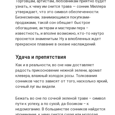
Торговцам, артистам, любовникам приятно будет
узнать, к чему им снится трава — сонник Миллера
утверждает, что это символ обеспеченности.
Бизнесменам, занимающимся покупками-
продажами, такой сон обещает быстрое
обогащение, актерам и мастерам пера –
известность, и вполне возможно, кто-то наутро
проснется знаменитым. Ну а влюбленных ждет
прекрасное плавание в океане наслаждений.
Удача и препятствия
Как и в реальности, во сне нам доставляет
радость прикосновение нежной зелени, аромат
клевера, влажный холодок росы. Толкования
сонников часто зависят от того, насколько яркий,
сочный луг вы видели.
Бежать во сне по сочной зеленой траве – символ
пути к успеху, а по сухой, да босиком – к
недомоганию. В большинстве сонников найдется
упоминание, к чему снится сухая или молодая