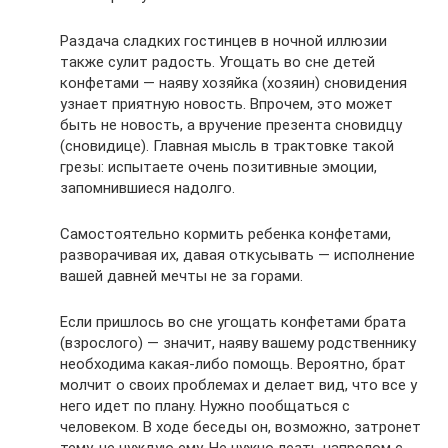
Раздача сладких гостинцев в ночной иллюзии
также сулит радость. Угощать во сне детей
конфетами — наяву хозяйка (хозяин) сновидения
узнает приятную новость. Впрочем, это может
быть не новость, а вручение презента сновидцу
(сновидице). Главная мысль в трактовке такой
грезы: испытаете очень позитивные эмоции,
запомнившиеся надолго.
Самостоятельно кормить ребенка конфетами,
разворачивая их, давая откусывать — исполнение
вашей давней мечты не за горами.
Если пришлось во сне угощать конфетами брата
(взрослого) — значит, наяву вашему родственнику
необходима какая-либо помощь. Вероятно, брат
молчит о своих проблемах и делает вид, что все у
него идет по плану. Нужно пообщаться с
человеком. В ходе беседы он, возможно, затронет
тему, не чуждую ему. Не нужно лезть напролом с