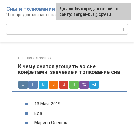
Перейти
Сны и толкования
Для любых предложений по
к
Что предсказывают нам наши сны
сайту: sergei-but@cp9.ru
контенту
Поиск:
Главная
»
Действия
К чему снится угощать во сне
конфетами: значение и толкование сна
13 Мая, 2019
Еда
Марина Оленюк