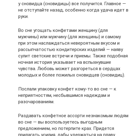
у сновидца (сновидицы) все получится. Главное —
не отступайте назад, особенно когда удача идет в
руки.
Во сне угощать конфетами женщину (для
мужчины) или мужчину (для женщины) и самому
при этом наслаждаться невероятным вкусом и
рассыпчатостью кондитерских изделий — наяву
сулит светские встречи и приемы. Также подобная
ночная история указывает на вспыхнувшие
чувства. Любовь может разгореться в сердцах
молодых и более пожилых сновидцев (сновидиц).
Послали упаковку конфет кому-то во сне — к
неприятностям, несбывшимся надеждам и
разочарованиям.
Раздавать конфетное ассорти незнакомым людям
во сне — вы воспользуетесь выгодным
предложением, но потерпите крах. Придется
прилагать усилия, дабы удержаться на плаву.