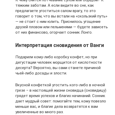
тяжким заботам. А если видите во сне, как
предлагаете угоститься салом врагу, то это
говорит о том, что вы встали на «скользкий путь»
— не стоит с ним юлить. Приснилось угощение
друзей пловом или пельменями — будете зависеть
от них финансово, огорчает сонник Лонго.
Интерпретация сновидения от Ванги
Подарили кому-либо коробку конфет, но при
дегустации человек морщится от кислотности
десерта? Вероятно, вы сами станете причиной
чьей-либо досады и злости.
Вкусной конфеткой угостить кого-либо в ночной
грезе – в настоящей жизни сновидца (сновидицу)
грядет время успехов и благих начинаний. Сонник
дает мудрый совет: помогайте тем, кому повезло
меньше вас, и благие дела возвратятся к вам
увеличенные во много раз.