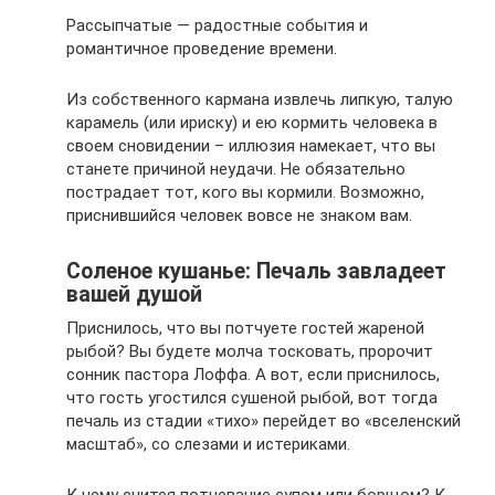
Рассыпчатые — радостные события и
романтичное проведение времени.
Из собственного кармана извлечь липкую, талую
карамель (или ириску) и ею кормить человека в
своем сновидении – иллюзия намекает, что вы
станете причиной неудачи. Не обязательно
пострадает тот, кого вы кормили. Возможно,
приснившийся человек вовсе не знаком вам.
Соленое кушанье: Печаль завладеет
вашей душой
Приснилось, что вы потчуете гостей жареной
рыбой? Вы будете молча тосковать, пророчит
сонник пастора Лоффа. А вот, если приснилось,
что гость угостился сушеной рыбой, вот тогда
печаль из стадии «тихо» перейдет во «вселенский
масштаб», со слезами и истериками.
К чему снится потчевание супом или борщом? К