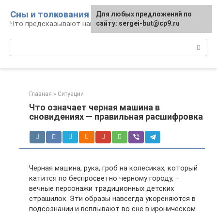
Перейти
Сны и толкования
Для любых предложений по
к
Что предсказывают нам наши сны
сайту: sergei-but@cp9.ru
контенту
Поиск:
Главная
»
Ситуации
Что означает черная машина в
сновидениях — правильная расшифровка
Черная машина, рука, гроб на колесиках, который
катится по беспросветно черному городу, –
вечные персонажи традиционных детских
страшилок. Эти образы навсегда укореняются в
подсознании и всплывают во сне в ироническом