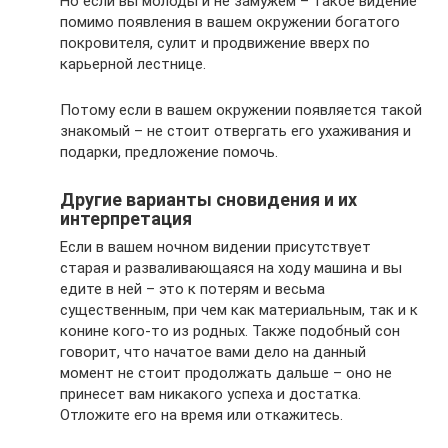
Но если вы молоды и не замужем – такое видение
помимо появления в вашем окружении богатого
покровителя, сулит и продвижение вверх по
карьерной лестнице.
Потому если в вашем окружении появляется такой
знакомый – не стоит отвергать его ухаживания и
подарки, предложение помочь.
Другие варианты сновидения и их
интерпретация
Если в вашем ночном видении присутствует
старая и разваливающаяся на ходу машина и вы
едите в ней – это к потерям и весьма
существенным, при чем как материальным, так и к
конине кого-то из родных. Также подобный сон
говорит, что начатое вами дело на данный
момент не стоит продолжать дальше – оно не
принесет вам никакого успеха и достатка.
Отложите его на время или откажитесь.