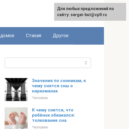
Для любых предложений по
сайту: sergei-but@cp9.ru
едомое
Стихия
Другое
Поиск:
Значения по сонникам, к
чему снятся сны о
наркоманах
Человек
К чему снится, что
ребёнок обкакался:
толкование сна
Человек