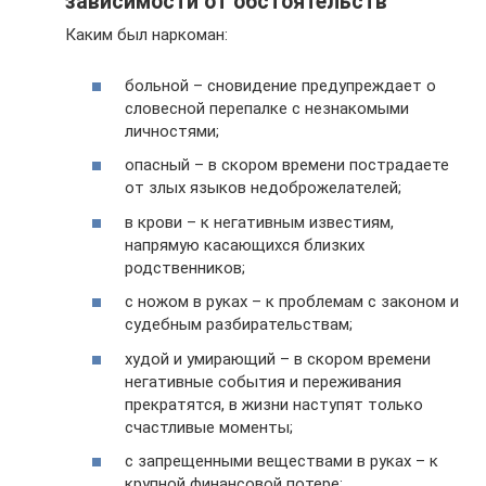
зависимости от обстоятельств
Каким был наркоман:
больной – сновидение предупреждает о
словесной перепалке с незнакомыми
личностями;
опасный – в скором времени пострадаете
от злых языков недоброжелателей;
в крови – к негативным известиям,
напрямую касающихся близких
родственников;
с ножом в руках – к проблемам с законом и
судебным разбирательствам;
худой и умирающий – в скором времени
негативные события и переживания
прекратятся, в жизни наступят только
счастливые моменты;
с запрещенными веществами в руках – к
крупной финансовой потере;