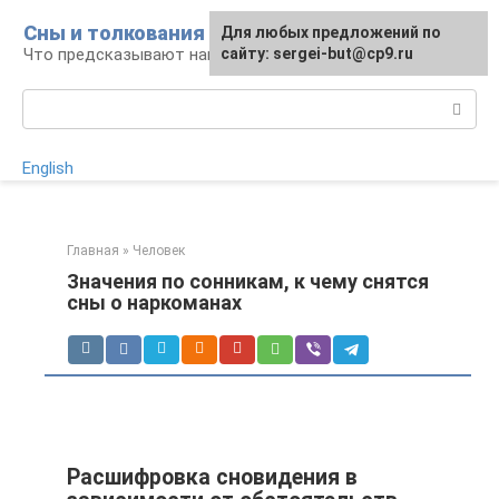
Перейти
Сны и толкования
Для любых предложений по
Для любых предложений по
к
Что предсказывают нам наши сны
сайту:
сайту: sergei-but@cp9.ru
[email protected]
контенту
Поиск:
English
Главная
»
Человек
Значения по сонникам, к чему снятся
сны о наркоманах
Расшифровка сновидения в