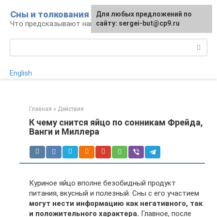
Перейти
Сны и толкования
Для любых предложений по
Для любых предложений по
к
Что предсказывают нам наши сны
сайту:
сайту: sergei-but@cp9.ru
[email protected]
контенту
Поиск:
English
Главная
»
Действия
К чему снится яйцо по сонникам Фрейда,
Ванги и Миллера
Куриное яйцо вполне безобидный продукт
питания, вкусный и полезный. Сны с его участием
могут нести информацию как негативного, так
и положительного характера.
Главное, после