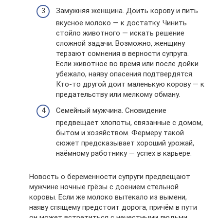
Замужняя женщина. Доить корову и пить
вкусное молоко — к достатку. Чинить
стойло животного — искать решение
сложной задачи. Возможно, женщину
терзают сомнения в верности супруга.
Если животное во время или после дойки
убежало, наяву опасения подтвердятся.
Кто-то другой доит маленькую корову — к
предательству или мелкому обману.
Семейный мужчина. Сновидение
предвещает хлопоты, связанные с домом,
бытом и хозяйством. Фермеру такой
сюжет предсказывает хороший урожай,
наёмному работнику — успех в карьере.
Новость о беременности супруги предвещают
мужчине ночные грёзы с доением стельной
коровы. Если же молоко вытекало из вымени,
наяву спящему предстоит дорога, причём в пути
он может встретиться с нечестными людьми.