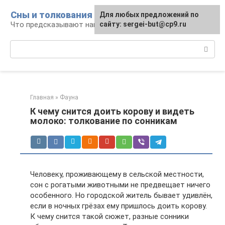
Перейти
Сны и толкования
Для любых предложений по
к
Что предсказывают нам наши сны
сайту: sergei-but@cp9.ru
контенту
Поиск:
Главная
»
Фауна
К чему снится доить корову и видеть
молоко: толкование по сонникам
Человеку, проживающему в сельской местности,
сон с рогатыми животными не предвещает ничего
особенного. Но городской житель бывает удивлён,
если в ночных грёзах ему пришлось доить корову.
К чему снится такой сюжет, разные сонники