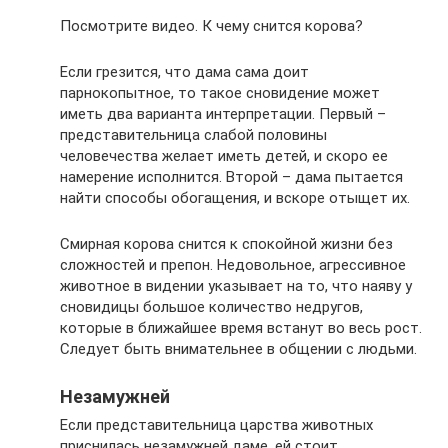
Посмотрите видео. К чему снится корова?
Если грезится, что дама сама доит
парнокопытное, то такое сновидение может
иметь два варианта интерпретации. Первый –
представительница слабой половины
человечества желает иметь детей, и скоро ее
намерение исполнится. Второй – дама пытается
найти способы обогащения, и вскоре отыщет их.
Смирная корова снится к спокойной жизни без
сложностей и препон. Недовольное, агрессивное
животное в видении указывает на то, что наяву у
сновидицы большое количество недругов,
которые в ближайшее время встанут во весь рост.
Следует быть внимательнее в общении с людьми.
Незамужней
Если представительница царства животных
приснилась незамужней даме, ей стоит