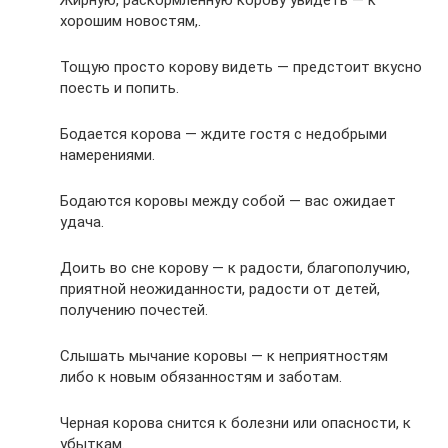
Жирную, раскормленную корову увидеть — к
хорошим новостям,.
Тощую просто корову видеть — предстоит вкусно
поесть и попить.
Бодается корова — ждите гостя с недобрыми
намерениями.
Бодаются коровы между собой — вас ожидает
удача.
Доить во сне корову — к радости, благополучию,
приятной неожиданности, радости от детей,
получению почестей.
Слышать мычание коровы — к неприятностям
либо к новым обязанностям и заботам.
Черная корова снится к болезни или опасности, к
убыткам.