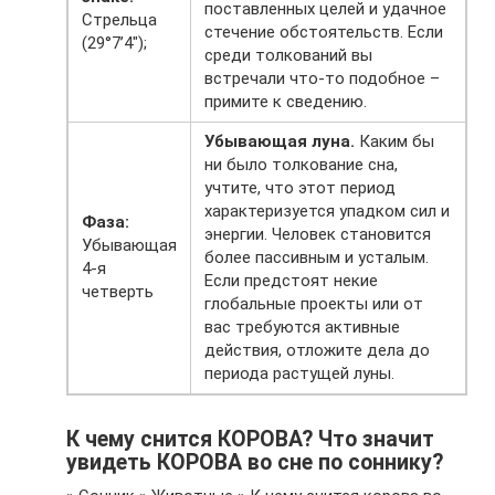
поставленных целей и удачное
Стрельца
стечение обстоятельств. Если
(29°7’4″);
среди толкований вы
встречали что-то подобное –
примите к сведению.
Убывающая луна.
Каким бы
ни было толкование сна,
учтите, что этот период
характеризуется упадком сил и
Фаза:
энергии. Человек становится
Убывающая
более пассивным и усталым.
4-я
Если предстоят некие
четверть
глобальные проекты или от
вас требуются активные
действия, отложите дела до
периода растущей луны.
К чему снится КОРОВА? Что значит
увидеть КОРОВА во сне по соннику?