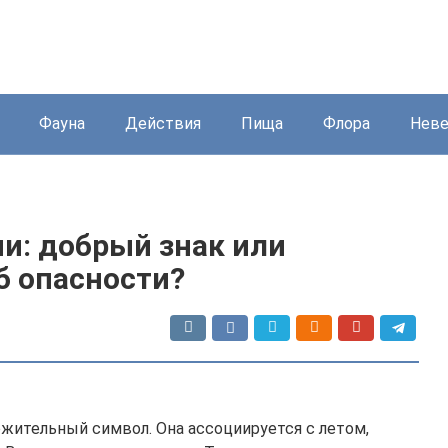
Фауна
Действия
Пища
Флора
Нев
и: добрый знак или
б опасности?
ожительный символ. Она ассоциируется с летом,