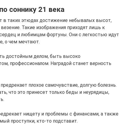
по соннику 21 века
т в таких этюдах достижение небывалых высот,
 везение. Такие изображения приходят лишь к
сердец и любимцам фортуны. Они с легкостью идут
е, о чем мечтают.
ать достойным делом, быть высоко
ом, профессионалом. Наградой станет верность
предрекает плохое самочувствие, долгую болезнь.
ать, что это принесет только беды и неурядицы,
ь.
едрекает нищету и проблемы с финансами, а также
мый проступки, кто-то подставит.