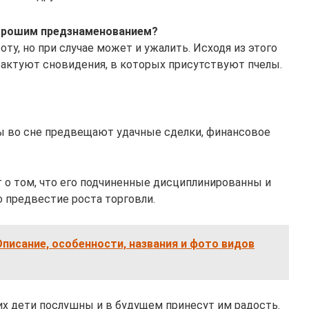
хорошим предзнаменованием?
ту, но при случае может и ужалить. Исходя из этого
рактуют сновидения, в которых присутствуют пчелы.
лы во сне предвещают удачные сделки, финансовое
т о том, что его подчиненные дисциплинированны и
о предвестие роста торговли.
Описание, особенности, названия и фото видов
 их дети послушны и в будущем принесут им радость.