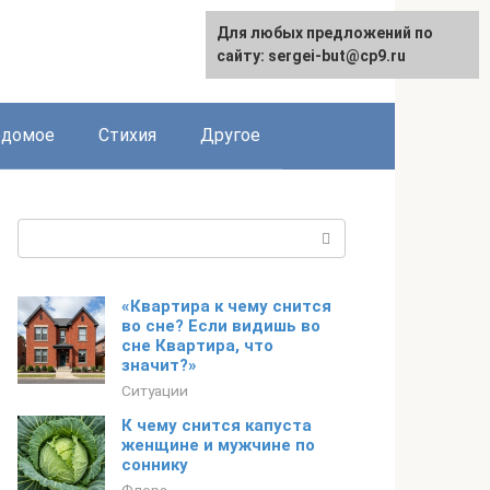
Для любых предложений по
сайту: sergei-but@cp9.ru
едомое
Стихия
Другое
Поиск:
«Квартира к чему снится
во сне? Если видишь во
сне Квартира, что
значит?»
Ситуации
К чему снится капуста
женщине и мужчине по
соннику