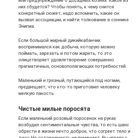
или предупреждение о досадных кознях. Какое из
них сбудется? Чтобы понять, к чему снится
конкретный сюжет, надо вспомнить, какие он
вызвал ассоциации, и найти толкование в соннике
Энигма.
Если большой жирный дикийкабанчик
воспринимался как добыча, которую можно
поймать, зарезать и потом жарить, то это
олицетворяет удовлетворение совершенно
прагматичных, основополагающих потребностей.
Маленький и грязный, путающийся под ногами,
предвещает, что кто-то приготовил человеку
мелкую пакость.
Чистые милые поросята
Если маленький розовый поросенок на руках
возбудил сентиментальные чувства, то есть шанс
обрести в жизни нечто доброе, что согреет тело и
душу. Но осторожность не помешает. Вы играли с