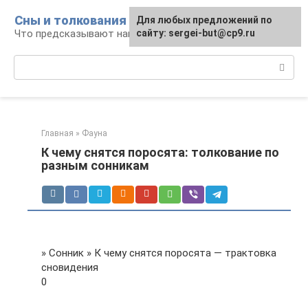
Перейти
Сны и толкования
Для любых предложений по
к
Что предсказывают нам наши сны
сайту: sergei-but@cp9.ru
контенту
Поиск:
Главная
»
Фауна
К чему снятся поросята: толкование по
разным сонникам
» Сонник » К чему снятся поросята — трактовка
сновидения
0