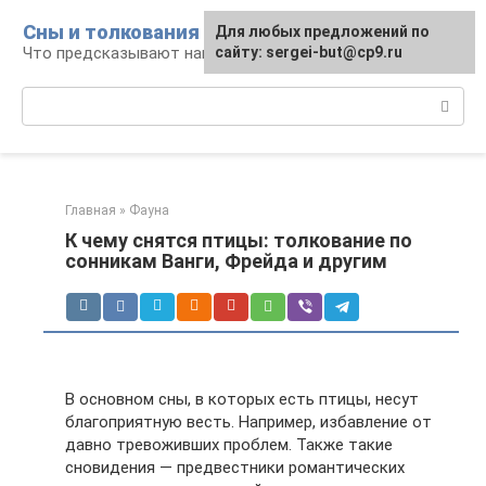
Перейти
Сны и толкования
Для любых предложений по
к
Что предсказывают нам наши сны
сайту: sergei-but@cp9.ru
контенту
Поиск:
Главная
»
Фауна
К чему снятся птицы: толкование по
сонникам Ванги, Фрейда и другим
В основном сны, в которых есть птицы, несут
благоприятную весть. Например, избавление от
давно тревоживших проблем. Также такие
сновидения — предвестники романтических