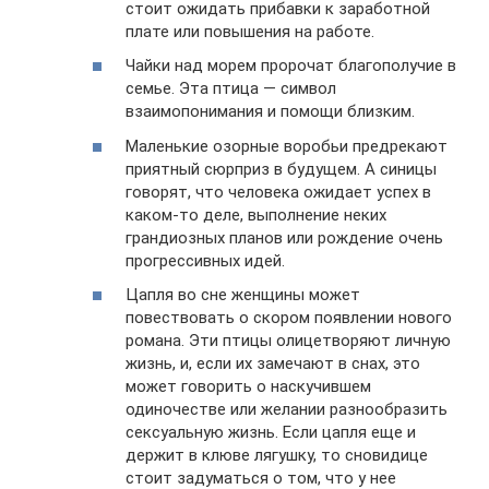
стоит ожидать прибавки к заработной
плате или повышения на работе.
Чайки над морем пророчат благополучие в
семье. Эта птица — символ
взаимопонимания и помощи близким.
Маленькие озорные воробьи предрекают
приятный сюрприз в будущем. А синицы
говорят, что человека ожидает успех в
каком-то деле, выполнение неких
грандиозных планов или рождение очень
прогрессивных идей.
Цапля во сне женщины может
повествовать о скором появлении нового
романа. Эти птицы олицетворяют личную
жизнь, и, если их замечают в снах, это
может говорить о наскучившем
одиночестве или желании разнообразить
сексуальную жизнь. Если цапля еще и
держит в клюве лягушку, то сновидице
стоит задуматься о том, что у нее