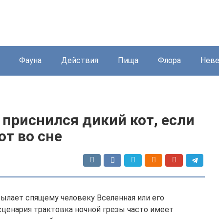
Фауна
Действия
Пища
Флора
Нев
 приснился дикий кот, если
от во сне
сылает спящему человеку Вселенная или его
сценария трактовка ночной грезы часто имеет