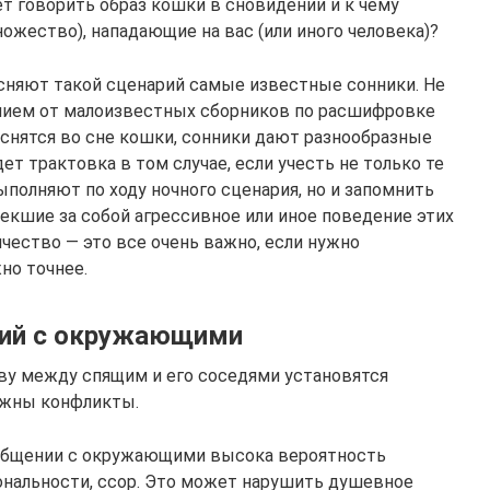
т говорить образ кошки в сновидении и к чему
ножество), нападающие на вас (или иного человека)?
сняют такой сценарий самые известные сонники. Не
нием от малоизвестных сборников по расшифровке
у снятся во сне кошки, сонники дают разнообразные
ет трактовка в том случае, если учесть не только те
полняют по ходу ночного сценария, но и запомнить
екшие за собой агрессивное или иное поведение этих
чество — это все очень важно, если нужно
но точнее.
ий с окружающими
ву между спящим и его соседями установятся
ожны конфликты.
и общении с окружающими высока вероятность
нальности, ссор. Это может нарушить душевное