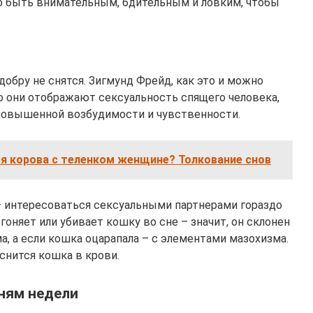
о быть внимательным, бдительным и ловким, чтобы
добру не снятся. Зигмунд Фрейд, как это и можно
о они отображают сексуальность спящего человека,
 повышенной возбудимости и чувственности.
ся корова с теленком женщине? Толкование снов
 – интересоваться сексуальными партнерами гораздо
гоняет или убивает кошку во сне – значит, он склонен
а, а если кошка оцарапала – с элементами мазохизма.
 снится кошка в крови.
дням недели