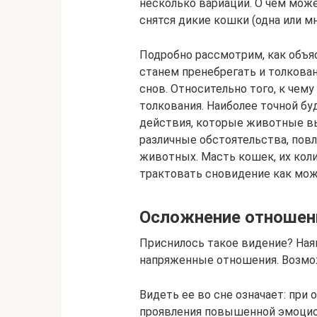
несколько вариаций. О чем може
снятся дикие кошки (одна или м
Подробно рассмотрим, как объя
станем пренебрегать и толкова
снов. Относительно того, к чем
толкования. Наиболее точной буд
действия, которые животные вы
различные обстоятельства, повл
животных. Масть кошек, их коли
трактовать сновидение как мож
Осложнение отношен
Приснилось такое видение? Ная
напряженные отношения. Возм
Видеть ее во сне означает: пр
проявления повышенной эмоцио