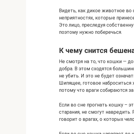
Видеть, как дикое животное во 
неприятностях, которые принес
Это лицо, преследуя собственну
поэтому нужно поберечься.
К чему снится бешен
Не смотря на то, что кошки — 
добра. В этом сходятся большинс
не убить. И это не будет означа
Шипящее, готовое наброситься ж
потому что враги собираются за
Если во сне прогнать кошку – эт
старания, не смогут навредить.
говорит о врагах, о которых чел
Если во сне кошка царапает до к