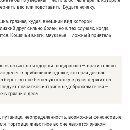
можете быть уверены — есть злостные враги, которые
ернить вас или подставить. Будьте начеку.
ка, грязная, худая, внешний вид которой
изкий друг сильно болен, но в тех случаях, когда
ится. Кошачьи визги, мяуканье — ложный приятель
сь на вас, но и здорово поцарапало — враги только
ас денег в прибыльной сделке, которая для вас
а берет во сне бешеную кошку в руки, держит на
 следует опасаться интриг и недоброжелателей —
е в грязные дела.
, путаница, неопределенность, возможны финансовые
ля, торговца животное во сне является знаком