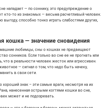
сне нападает — по соннику, это предупреждение о
ет кто-то из знакомых — весьма расчетливый человек.
ю выгоду, способно тонко играть слабостями других,
ая кошка — значение сновидения
домашние любимцы, сны о кошках не предвещают
тво сонников. Если только во сне ее не прогнать или
ть, что в реальности человек жесток или агрессивен.
ивотное — сигнал о том, что надо быть начеку,
манить в свои сети.
о хороший знак – эти самые враги, несмотря на их
 Рана, нанесенная острыми когтями кошки во сне,
овек может и не подозревать.
рови — это к болезни и болезнь может затянуться.