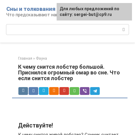
Перейти
Сны и толкования
Для любых предложений по
к
Что предсказывают нам наши сны
сайту: sergei-but@cp9.ru
контенту
Поиск:
Главная
»
Фауна
К чему снится лобстер большой.
Приснился огромный омар во сне. Что
если снится лобстер
Действуйте!
К чему снится живой лобстер? Сонник считает,