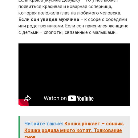
Если крыса укусила девушку – то у неё может
появиться красивая и коварная соперница,
которая положила глаз на любимого человека.
Если сон увидел мужчина
– к ссоре с соседями
или родственниками. Если сон приснился женщине
с детьми – хлопоты, связанные с малышами.
Читайте также:
Кошка рожает – сонник.
Кошка родила много котят. Толкование
снов.