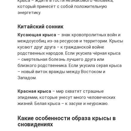
крыса – ждите в гости незнакомого человека,
который принесёт с собой положительную
энергетику.
Китайский сонник
Кусающая крыса
– знак кровопролитных войн и
междоусобиц из-за ресурсов и территории. Крысы
кусают друг друга – к гражданской войне
родственных народов. Если укусила чёрная крыса
– смертельная болезнь лучшего друга или
близкого родственника. Если укусила серая крыса
– новый виток вражды между Востоком и
Западом.
Красная крыса
– мир охватят страшные
эпидемии, которые унесут много человеческих
жизней. Белая крыса – к засухе и неурожаю.
Какие особенности образа крысы в
сновидениях