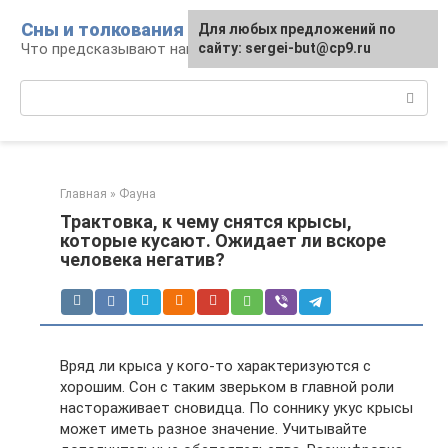
Перейти
Сны и толкования
Для любых предложений по
к
Что предсказывают нам наши сны
сайту: sergei-but@cp9.ru
контенту
Поиск:
Главная
»
Фауна
Трактовка, к чему снятся крысы,
которые кусают. Ожидает ли вскоре
человека негатив?
Вряд ли крыса у кого-то характеризуются с
хорошим. Сон с таким зверьком в главной роли
настораживает сновидца. По соннику укус крысы
может иметь разное значение. Учитывайте