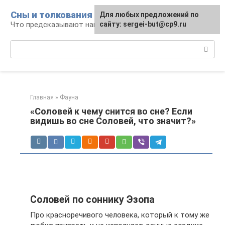
Перейти
Сны и толкования
Для любых предложений по
к
Что предсказывают нам наши сны
сайту: sergei-but@cp9.ru
контенту
Поиск:
Главная
»
Фауна
«Соловей к чему снится во сне? Если
видишь во сне Соловей, что значит?»
Соловей по соннику Эзопа
Про красноречивого человека, который к тому же