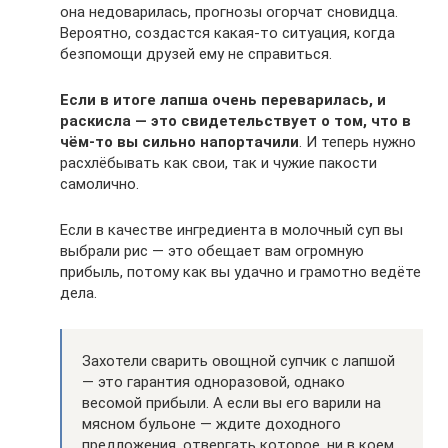
она недоварилась, прогнозы огорчат сновидца.
Вероятно, создастся какая-то ситуация, когда
безпомощи друзей ему не справиться.
Если в итоге лапша очень переварилась, и
раскисла — это свидетельствует о том, что в
чём-то вы сильно напортачили
. И теперь нужно
расхлёбывать как свои, так и чужие пакости
самолично.
Если в качестве ингредиента в молочный суп вы
выбрали рис — это обещает вам огромную
прибыль, потому как вы удачно и грамотно ведёте
дела.
Захотели сварить овощной супчик с лапшой
— это гарантия одноразовой, однако
весомой прибыли. А если вы его варили на
мясном бульоне — ждите доходного
предложения, отвергать которое, ни в коем