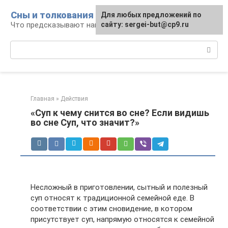
Перейти
Сны и толкования
Для любых предложений по
к
Что предсказывают нам наши сны
сайту: sergei-but@cp9.ru
контенту
Поиск:
Главная
»
Действия
«Суп к чему снится во сне? Если видишь
во сне Суп, что значит?»
Несложный в приготовлении, сытный и полезный
суп относят к традиционной семейной еде. В
соответствии с этим сновидение, в котором
присутствует суп, напрямую относятся к семейной