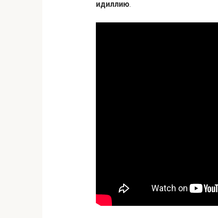
идиллию
.