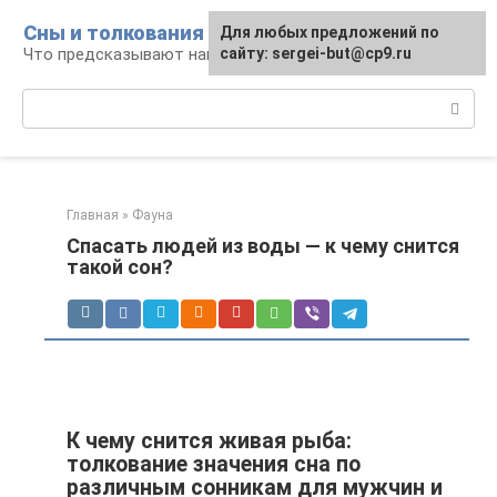
Перейти
Сны и толкования
Для любых предложений по
к
Что предсказывают нам наши сны
сайту: sergei-but@cp9.ru
контенту
Поиск:
Главная
»
Фауна
Спасать людей из воды — к чему снится
такой сон?
К чему снится живая рыба:
толкование значения сна по
различным сонникам для мужчин и