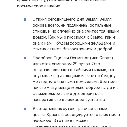
прячет лик, будто извиняется за негативное
космическое влияние.
Стихия сегодняшнего дня Земля. Земля
основа всего, ей подчинены остальные
стихии, и не случайно она считается нашим
домом. Как мы относимся к Земле, так и
она к нам – будем хорошими жильцами, и
стихия станет благосклонной и доброй.
Прообраз Сциллы Осьминог (или Спрут)
является символом 29 суток. Это
создание связано с тайными силами, оно
опутывает щупальцами и тянет в бездну.
Но людям с чистыми помыслами бояться
нечего – щупальца можно обрубить, да и с
Осьминожкой легко договориться,
превратив его в ласковое существо.
У сегодняшних суток три счастливых
цвета. Красный ассоциируется с властью и
любовью. Этот цвет может
символизировать радость и счастье, и