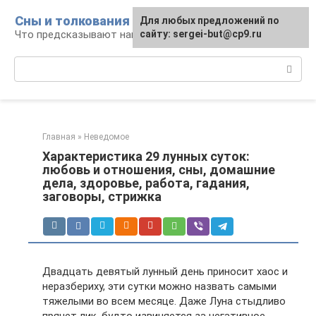
Перейти
Сны и толкования
Для любых предложений по
к
Что предсказывают нам наши сны
сайту: sergei-but@cp9.ru
контенту
Поиск:
Главная
»
Неведомое
Характеристика 29 лунных суток:
любовь и отношения, сны, домашние
дела, здоровье, работа, гадания,
заговоры, стрижка
Двадцать девятый лунный день приносит хаос и
неразбериху, эти сутки можно назвать самыми
тяжелыми во всем месяце. Даже Луна стыдливо