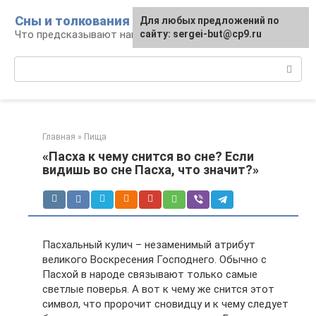
Перейти
Сны и толкования
Для любых предложений по
к
Что предсказывают нам наши сны
сайту: sergei-but@cp9.ru
контенту
Поиск:
Главная
»
Пища
«Пасха к чему снится во сне? Если
видишь во сне Пасха, что значит?»
Пасхальный кулич – незаменимый атрибут
великого Воскресения Господнего. Обычно с
Пасхой в народе связывают только самые
светлые поверья. А вот к чему же снится этот
символ, что пророчит сновидцу и к чему следует