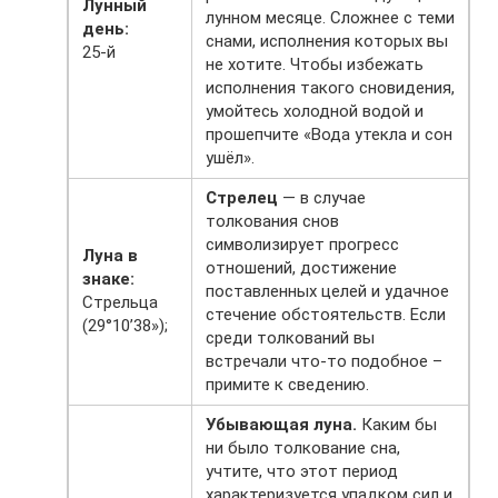
Лунный
лунном месяце. Сложнее с теми
день:
снами, исполнения которых вы
25-й
не хотите. Чтобы избежать
исполнения такого сновидения,
умойтесь холодной водой и
прошепчите «Вода утекла и сон
ушёл».
Стрелец
— в случае
толкования снов
символизирует прогресс
Луна в
отношений, достижение
знаке:
поставленных целей и удачное
Стрельца
стечение обстоятельств. Если
(29°10’38»);
среди толкований вы
встречали что-то подобное –
примите к сведению.
Убывающая луна.
Каким бы
ни было толкование сна,
учтите, что этот период
характеризуется упадком сил и