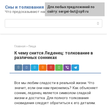
Перейти
Сны и толкования
Для любых предложений по
к
Что предсказывают нам наши сны
сайту: sergei-but@cp9.ru
контенту
Поиск:
Главная
»
Пища
К чему снится Леденец: толкование в
различных сонниках
Все мы любим сладости в реальной жизни. Что
значит, если они нам приснились? Как объясняет
сонник, леденец является символом сладкой
жизни и достатка. Для полного толкования
сновидения следует обратиться к его деталям.