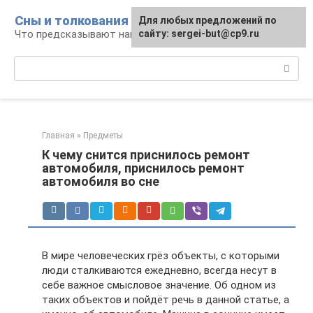
Перейти
Сны и толкования
Для любых предложений по
к
Что предсказывают нам наши сны
сайту: sergei-but@cp9.ru
контенту
Поиск:
Главная
»
Предметы
К чему снится приснилось ремонт
автомобиля, приснилось ремонт
автомобиля во сне
В мире человеческих грёз объекты, с которыми
люди сталкиваются ежедневно, всегда несут в
себе важное смысловое значение. Об одном из
таких объектов и пойдёт речь в данной статье, а