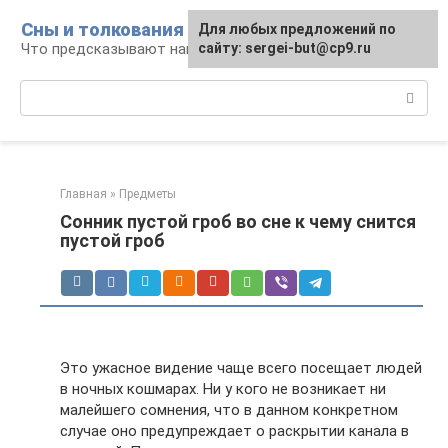
Перейти
Сны и толкования
Для любых предложений по
к
Что предсказывают нам наши сны
сайту: sergei-but@cp9.ru
контенту
Поиск:
Главная
»
Предметы
Сонник пустой гроб во сне к чему снится
пустой гроб
Это ужасное видение чаще всего посещает людей
в ночных кошмарах. Ни у кого не возникает ни
малейшего сомнения, что в данном конкретном
случае оно предупреждает о раскрытии канала в