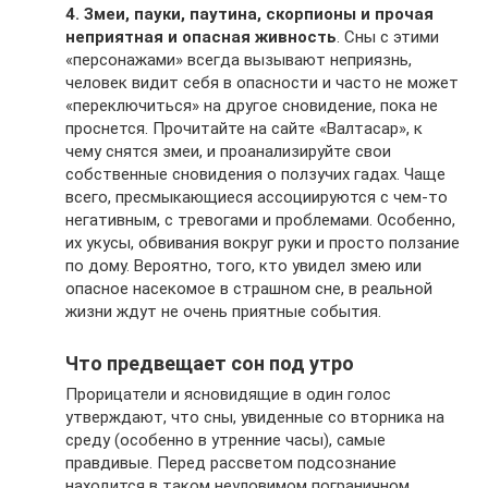
4. Змеи, пауки, паутина, скорпионы и прочая
неприятная и опасная живность
. Сны с этими
«персонажами» всегда вызывают неприязнь,
человек видит себя в опасности и часто не может
«переключиться» на другое сновидение, пока не
проснется. Прочитайте на сайте «Валтасар», к
чему снятся змеи, и проанализируйте свои
собственные сновидения о ползучих гадах. Чаще
всего, пресмыкающиеся ассоциируются с чем-то
негативным, с тревогами и проблемами. Особенно,
их укусы, обвивания вокруг руки и просто ползание
по дому. Вероятно, того, кто увидел змею или
опасное насекомое в страшном сне, в реальной
жизни ждут не очень приятные события.
Что предвещает сон под утро
Прорицатели и ясновидящие в один голос
утверждают, что сны, увиденные со вторника на
среду (особенно в утренние часы), самые
правдивые. Перед рассветом подсознание
находится в таком неуловимом пограничном