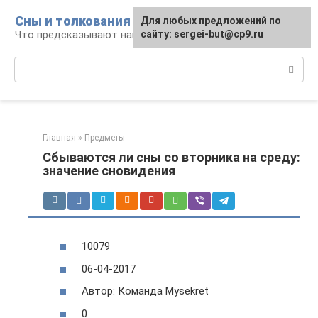
Перейти
Сны и толкования
Для любых предложений по
к
Что предсказывают нам наши сны
сайту: sergei-but@cp9.ru
контенту
Поиск:
Главная
»
Предметы
Сбываются ли сны со вторника на среду:
значение сновидения
10079
06-04-2017
Автор: Команда Mysekret
0