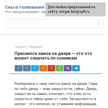
Перейти
Сны и толкования
Для любых предложений по
к
Что предсказывают нам наши сны
сайту: sergei-but@cp9.ru
контенту
Поиск:
Главная
»
Предметы
Приснился замок на двери — что это
может означать по сонникам
Разберемся, к чему снится замок на двери. Сама
по себе дверь – знак закрытости, тайны. Дверь,
закрытая на замок, означает, что у вас есть
секреты и тайны даже от себя. Загадочность в
целом – это неплохо, но утаивание информации,