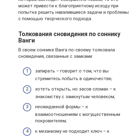
может привести к благоприятному исходу при
попытке решить навалившиеся задачи и проблемы
с помощью творческого подхода.
Толкования сновидения по соннику
Ванги
В своем соннике Ванга по-своему толковала
сновидения, связанные с замками:
запирать – говорит о том, что вы
стремитесь побыть в одиночестве;
хотеть открыть, но засов сломан – к
знакомству с замкнутым человеком;
неожиданной формы – к
взаимоотношениям с могущественным
покровителем;
к механизму не подходит ключ – к