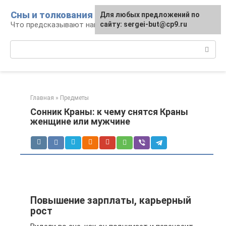
Перейти
Сны и толкования
Для любых предложений по
к
Что предсказывают нам наши сны
сайту: sergei-but@cp9.ru
контенту
Поиск:
Главная
»
Предметы
Сонник Краны: к чему снятся Краны
женщине или мужчине
Повышение зарплаты, карьерный
рост