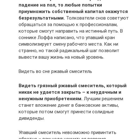
падение на пол, то любые попытки
приумножить собственный капитал окажутся
безрезультатными.
Толкователи снов советуют
обращаться за помощью к профессионалам,
которые смогут направить на истинный путь. В
соннике Лоффа написано, что упавший кран
символизирует смену рабочего места. Как ни
странно, но такой радикальный шаг позволит
вывести вашу жизнь на новый уровень.
Видеть во сне ржавый смеситель
Видеть грязный ржавый смеситель, который
никак не удается закрыть – к неудачным и
ненужным приобретениям.
Лучшим решением
станет вложение денег в банковские активы,
которые потом смогут принести солидные
дивиденды.
Упавший смеситель невозможно привинтить
обратно – вам надо научиться вовремя